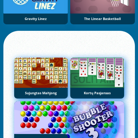
Gravity Linez
The Linear Basketball
Sujungtas Mahjong
Kortų Pasjansas