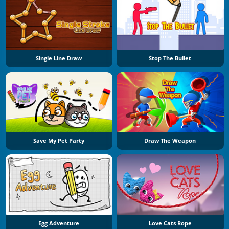
Single Line Draw
Stop The Bullet
Save My Pet Party
Draw The Weapon
Egg Adventure
Love Cats Rope