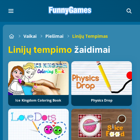
Vaikai
Piešimai
Linijų Tempimas
Linijų tempimo
žaidimai
Ice Kingdom Coloring Book
Physics Drop