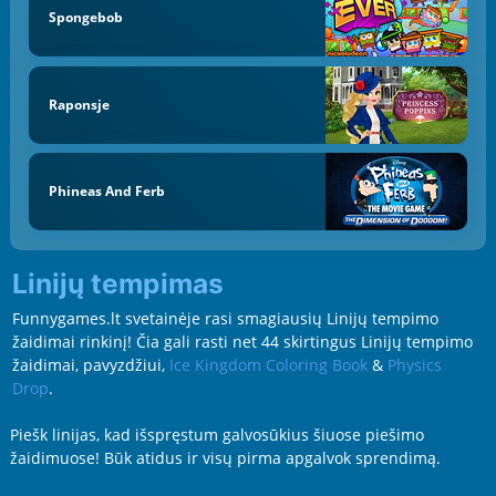
Spongebob
Raponsje
Phineas And Ferb
Linijų tempimas
Funnygames.lt svetainėje rasi smagiausių Linijų tempimo
žaidimai rinkinį! Čia gali rasti net 44 skirtingus Linijų tempimo
žaidimai, pavyzdžiui,
Ice Kingdom Coloring Book
&
Physics
Drop
.
Piešk linijas, kad išspręstum galvosūkius šiuose piešimo
žaidimuose! Būk atidus ir visų pirma apgalvok sprendimą.