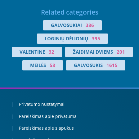
Related categories
GALVOSŪKIAI
386
LOGINIŲ DĖLIONIŲ
395
VALENTINE
32
ŽAIDIMAI DVIEMS
201
MEILĖS
58
GALVOSŪKIS
1615
Privatumo nustatymai
Pareiskimas apie privatuma
Pareiskimas apie slapukus