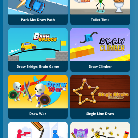
Park Me: Draw Path
Toilet Time
Draw Bridge: Brain Game
Draw Climber
Draw War
Single Line Draw