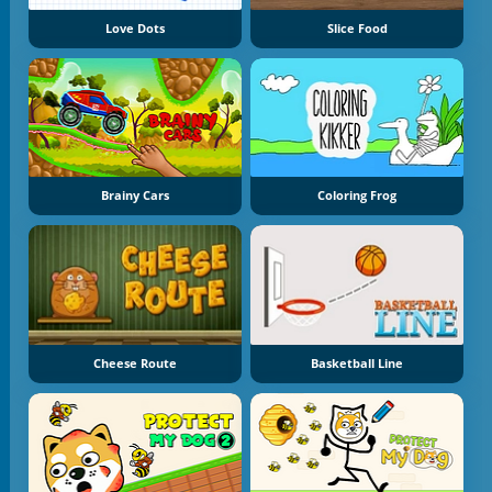
Love Dots
Slice Food
Brainy Cars
Coloring Frog
Cheese Route
Basketball Line