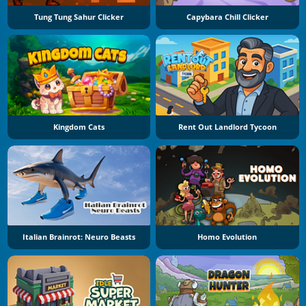
Tung Tung Sahur Clicker
Capybara Chill Clicker
Kingdom Cats
Rent Out Landlord Tycoon
Italian Brainrot: Neuro Beasts
Homo Evolution