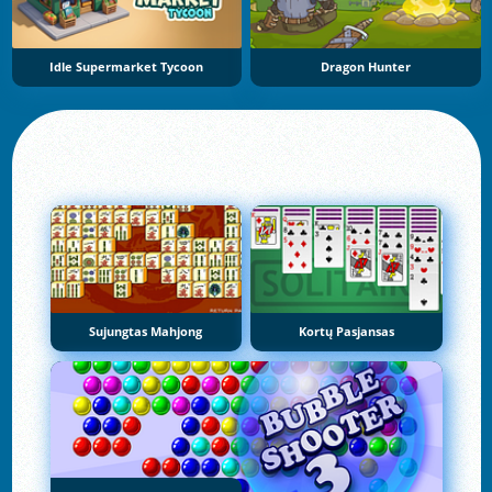
Idle Supermarket Tycoon
Dragon Hunter
Sujungtas Mahjong
Kortų Pasjansas