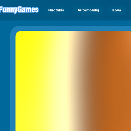
Nuotykis
Automobilių
Kova