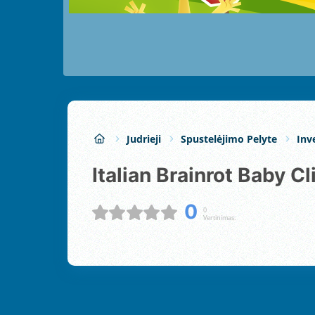
Judrieji
Spustelėjimo Pelyte
Inv
Italian Brainrot Baby Cl
0
0
Vertinimas: