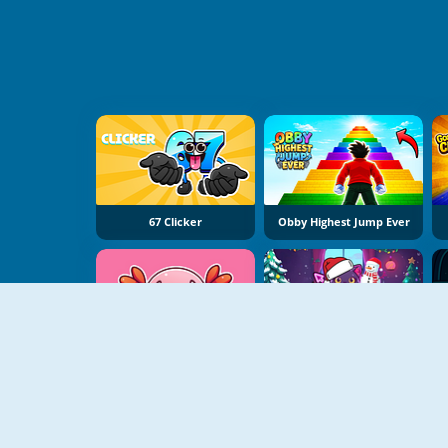
67 Clicker
Obby Highest Jump Ever
Tiny Zoo Clicker
PopCat Clicker