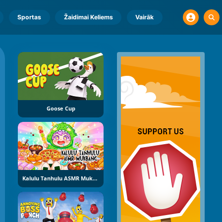
Sportas
Žaidimai Keliems
Vairāk
Goose Cup
Kalulu Tanhulu ASMR Mukbang