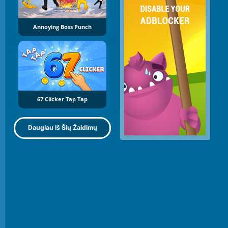
Annoying Boss Punch
67 Clicker Tap Tap
Daugiau Iš Šių Žaidimų