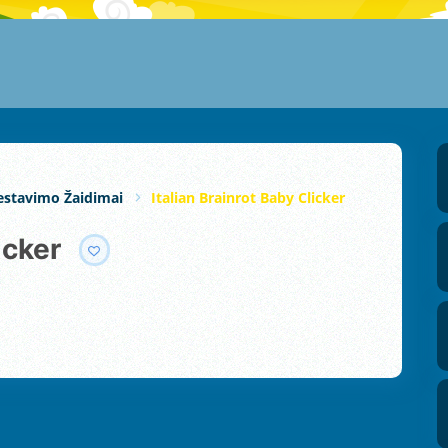
estavimo Žaidimai
Italian Brainrot Baby Clicker
icker