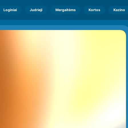
Loginiai
Judrieji
Mergaitėms
Kortos
Kazino