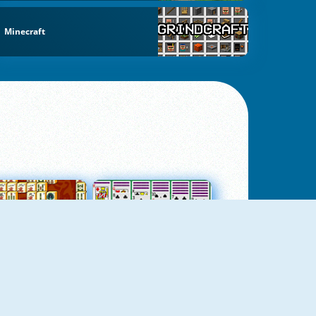
Minecraft
jungtas Mahjong
Kortų Pasjansas