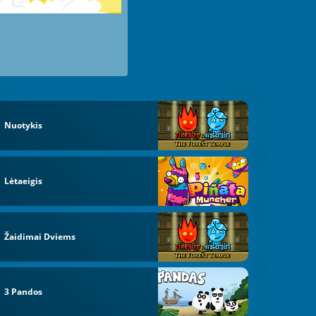
Nuotykis
Lėtaeigis
Žaidimai Dviems
3 Pandos