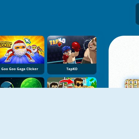
Goo Goo Gaga Clicker
TapKO
Exo Observation
Zero To Millionaire
Su