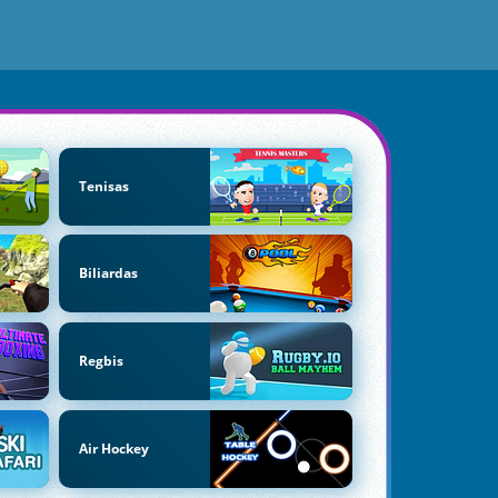
Tenisas
Biliardas
Regbis
Air Hockey