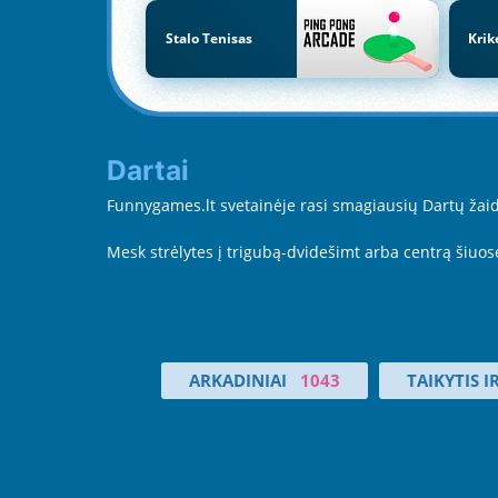
Stalo Tenisas
Krik
Dartai
Funnygames.lt svetainėje rasi smagiausių Dartų žaidim
Mesk strėlytes į trigubą-dvidešimt arba centrą šiuos
ARKADINIAI
1043
TAIKYTIS I