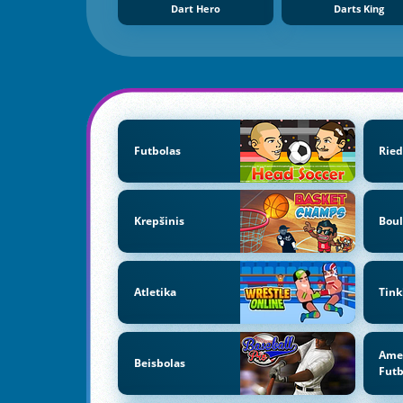
Dart Hero
Darts King
Futbolas
Ried
Krepšinis
Boul
Atletika
Tink
Amer
Beisbolas
Futb