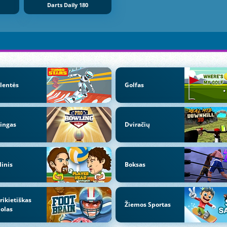
Darts Daily 180
lentės
Golfas
ingas
Dviračių
linis
Boksas
ikietiškas
Žiemos Sportas
olas