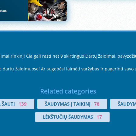
etas
ai rinkinį! Čia gali rasti net 9 skirtingus Dartų žaidimai, pavyzdži
e dartų žaidimuose! Ar sugebėsi laimėti varžybas ir pagerinti savo
Related categories
R ŠAUTI
139
ŠAUDYMAS Į TAIKINĮ
78
ŠAUDY
LĖKŠTUČIŲ ŠAUDYMAS
17