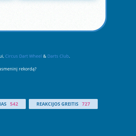
ui,
Circus Dart Wheel
&
Darts Club
.
 asmeninį rekordą?
MAS
542
REAKCIJOS GREITIS
727