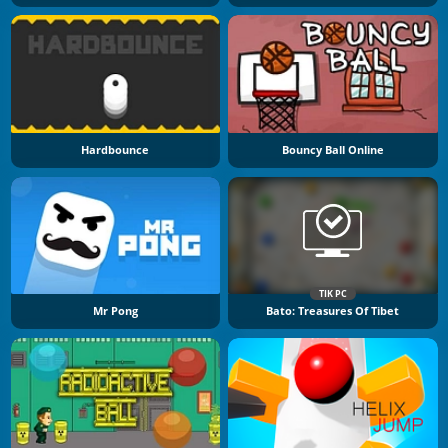
Hardbounce
Bouncy Ball Online
TIK PC
Mr Pong
Bato: Treasures Of Tibet