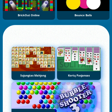
BrickOut Online
Bounce Balls
Sujungtas Mahjong
Kortų Pasjansas