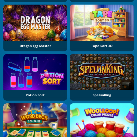
Dragon Egg Master
Tape Sort 3D
Potion Sort
SpelunKing