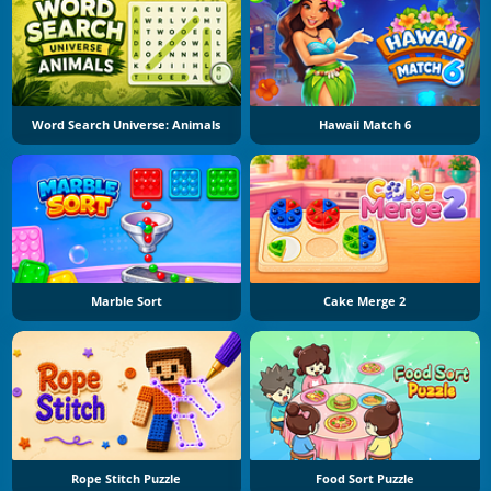
Word Search Universe: Animals
Hawaii Match 6
Marble Sort
Cake Merge 2
Rope Stitch Puzzle
Food Sort Puzzle