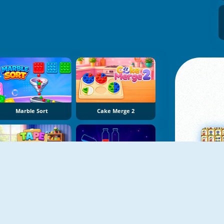
Marble Sort
Cake Merge 2
Tape Sort 3D
Potion Sort
Su