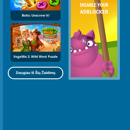
Bolts: Unscrew It!
VegaMix 2: Wild West Puzzle
Daugiau Iš Šių Žaidimų