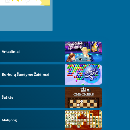
Arkadiniai
Burbulų Šaudymo Žaidimai
Šaškės
Mahjong