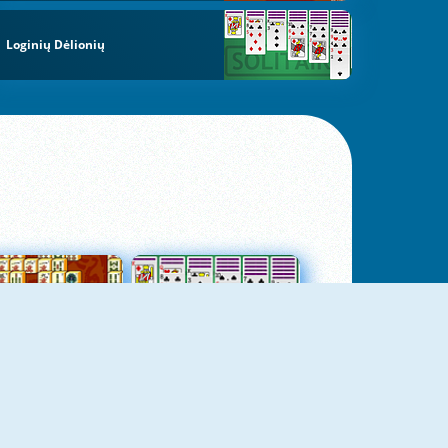
Loginių Dėlionių
jungtas Mahjong
Kortų Pasjansas