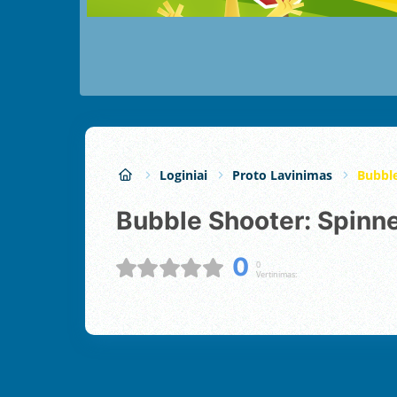
Loginiai
Proto Lavinimas
Bubble
Bubble Shooter: Spinn
0
0
Vertinimas: