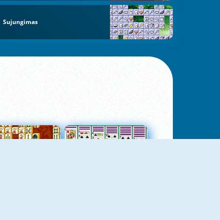
Sujungimas
jungtas Mahjong
Kortų Pasjansas