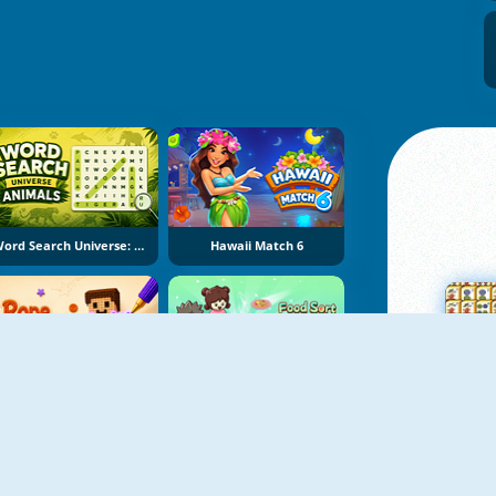
Word Search Universe: Animals
Hawaii Match 6
Rope Stitch Puzzle
Food Sort Puzzle
Su