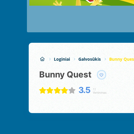
Loginiai
Galvosūkis
Bunny Ques
Bunny Quest
3.5
11
Vertinimas: