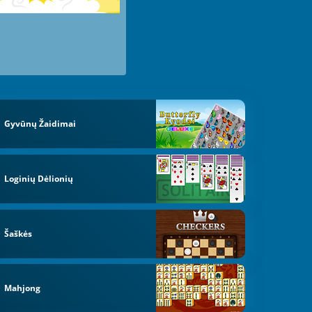
Gyvūnų Žaidimai
Loginių Dėlionių
Šaškės
Mahjong