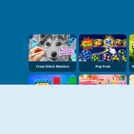
Cross Stitch Masters
Pop Fruit
Marble Sort
Cake Merge 2