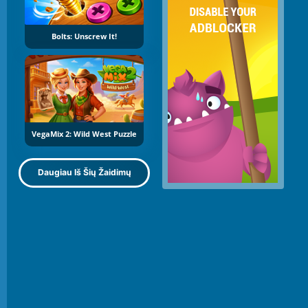
Bolts: Unscrew It!
VegaMix 2: Wild West Puzzle
Daugiau Iš Šių Žaidimų