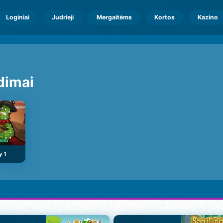
Loginiai
Judrieji
Mergaitėms
Kortos
Kazino
dimai
y 1