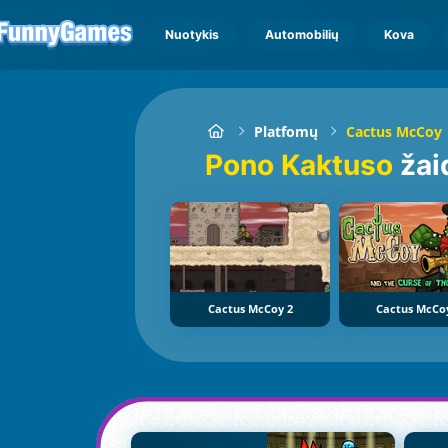
Nuotykis
Automobilių
Kova
Platfomų
Cactus McCoy
Pono Kaktuso
žai
Cactus McCoy 2
Cactus McCo