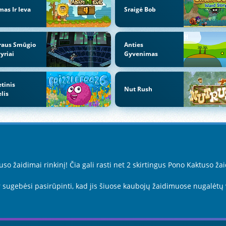
as Ir Ieva
Sraigė Bob
raus Smūgio
Anties
yriai
Gyvenimas
etinis
Nut Rush
lis
o žaidimai rinkinį! Čia gali rasti net 2 skirtingus Pono Kaktuso ža
sugebėsi pasirūpinti, kad jis šiuose kaubojų žaidimuose nugalėtų 