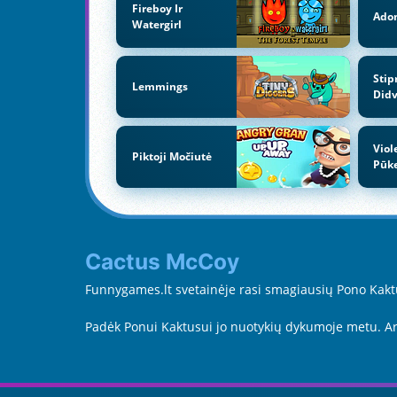
Fireboy Ir
Adom
Watergirl
Stip
Lemmings
Didv
Viol
Piktoji Močiutė
Pūke
Cactus McCoy
Funnygames.lt svetainėje rasi smagiausių Pono Kaktus
Padėk Ponui Kaktusui jo nuotykių dykumoje metu. Ar 