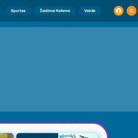
Sportas
Žaidimai Keliems
Vairāk