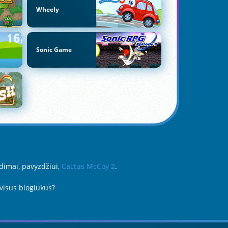
Wheely
Sonic Game
idimai, pavyzdžiui,
Cactus McCoy 2
.
visus blogiukus?