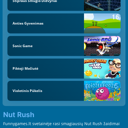
Stipraus Smūgio Didvyriai
Anties Gyvenimas
Sonic Game
Piktoji Močiutė
Violetinis Pūkelis
Nut Rush
Funnygames.lt svetainėje rasi smagiausių Nut Rush žaidimai