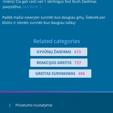
rinkinį! Čia gali rasti net 1 skirtingus Nut Rush žaidimai,
pavyzdžiui,
Nut Rush 1
.
Padėk mažai voverytei surinkti kuo daugiau gilių. Šokinėk per
kliūtis ir stenkis surinkti kuo daugiau taškų!
Related categories
GYVŪNŲ ŽAIDIMAI
413
REAKCIJOS GREITIS
727
GREITAS SURINKIMAS
406
Privatumo nustatymai