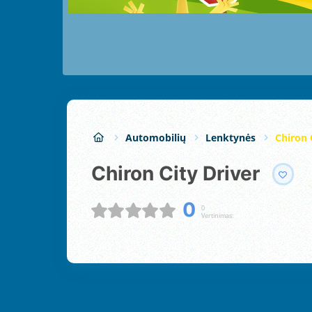
Automobilių
Lenktynės
Chiron 
Chiron City Driver
0
0
Vertinimas: