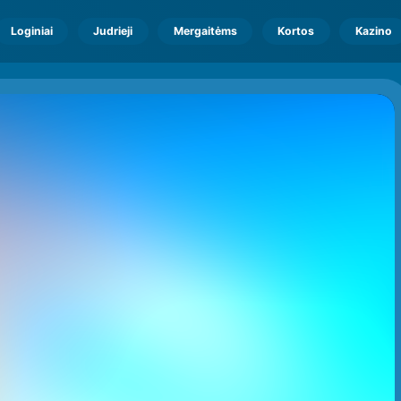
Loginiai
Judrieji
Mergaitėms
Kortos
Kazino