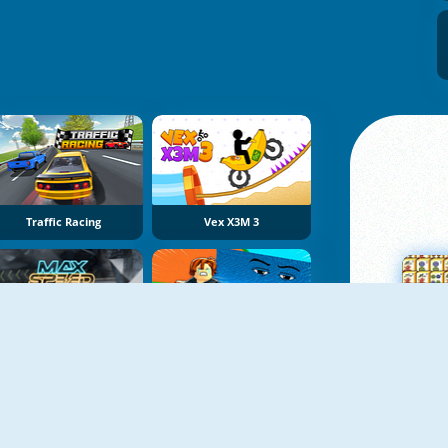
Traffic Racing
Vex X3M 3
Max Speed
Obby Tsunami Escape +1 By Car
Su