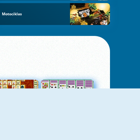
Motociklas
jungtas Mahjong
Kortų Pasjansas