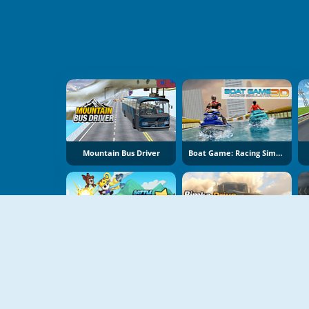
Mountain Bus Driver
Boat Game: Racing Simulator 3D
Battle Racing Stars
Bimka Drive: Smash Cars Into Splinters