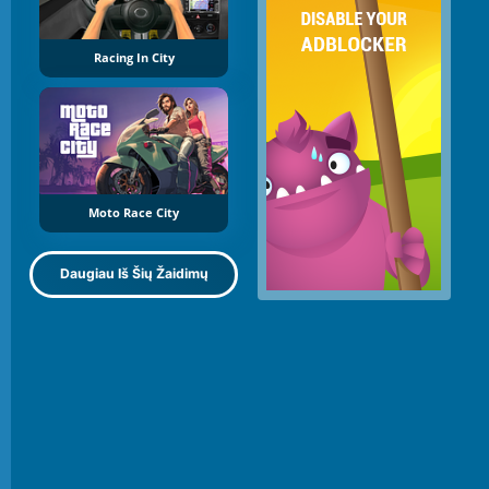
Racing In City
Moto Race City
Daugiau Iš Šių Žaidimų