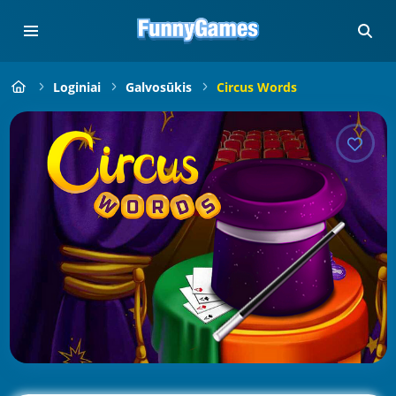
Loginiai
Galvosūkis
Circus Words