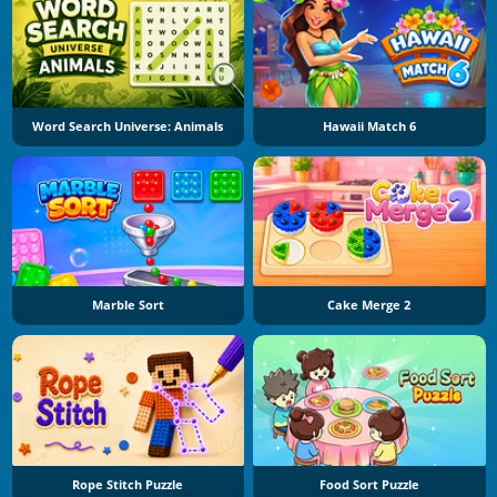
Word Search Universe: Animals
Hawaii Match 6
Marble Sort
Cake Merge 2
Rope Stitch Puzzle
Food Sort Puzzle