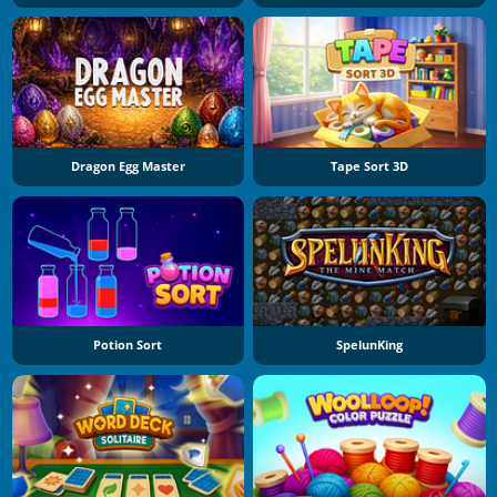
Dragon Egg Master
Tape Sort 3D
Potion Sort
SpelunKing