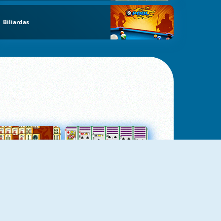
Biliardas
jungtas Mahjong
Kortų Pasjansas