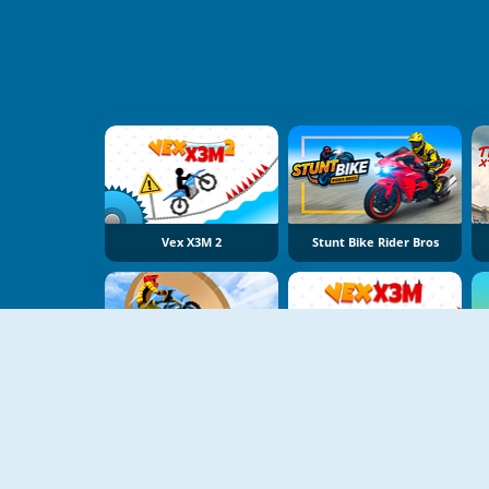
Vex X3M 2
Stunt Bike Rider Bros
Bike Stunt Racing Legend
Vex X3M