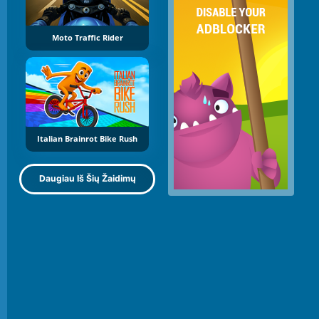
Moto Traffic Rider
Italian Brainrot Bike Rush
Daugiau Iš Šių Žaidimų