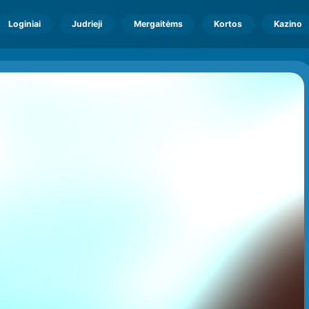
Loginiai
Judrieji
Mergaitėms
Kortos
Kazino