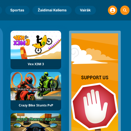
Sportas
Žaidimai Keliems
Vairāk
Vex X3M 3
Crazy Bike Stunts PvP