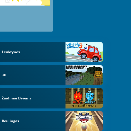
Lenktynės
3D
Žaidimai Dviems
Boulingas