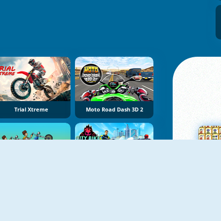
Trial Xtreme
Moto Road Dash 3D 2
Hobo Speedster
City Bike Racing Champion
Su