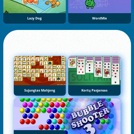
Lazy Dog
WordMix
Sujungtas Mahjong
Kortų Pasjansas