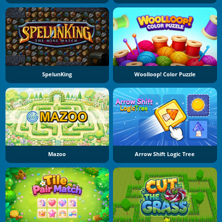
SpelunKing
Woolloop! Color Puzzle
Mazoo
Arrow Shift Logic Tree