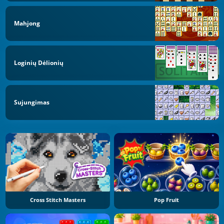
Mahjong
Loginių Dėlionių
Sujungimas
Cross Stitch Masters
Pop Fruit