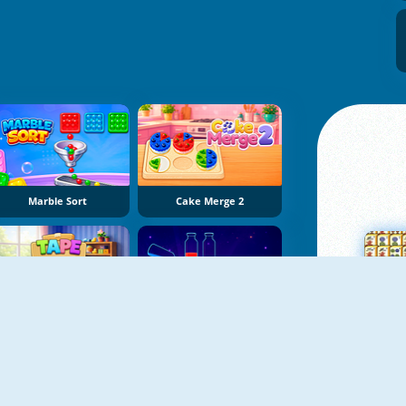
Marble Sort
Cake Merge 2
Tape Sort 3D
Potion Sort
Su