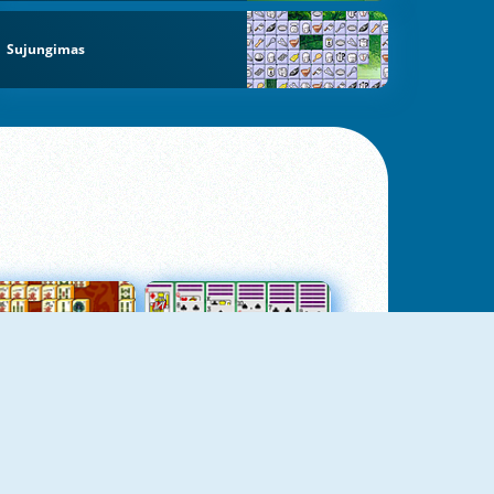
Sujungimas
jungtas Mahjong
Kortų Pasjansas