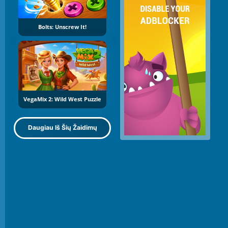
Bolts: Unscrew It!
VegaMix 2: Wild West Puzzle
Daugiau Iš Šių Žaidimų