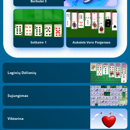
Burbulai 3
Solitaire 1
Auksinis Voro Pasjansas
Loginių Dėlionių
Sujungimas
Viktorina