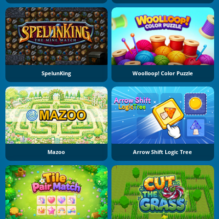
SpelunKing
Woolloop! Color Puzzle
Mazoo
Arrow Shift Logic Tree