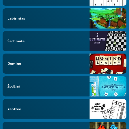
Labirintas
Šachmatai
Domino
Žodžiai
Yahtzee