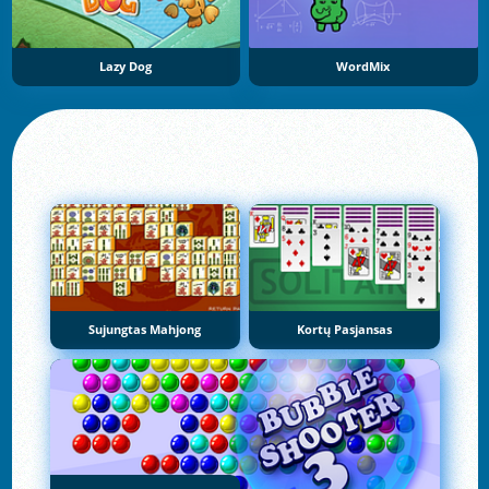
Lazy Dog
WordMix
Sujungtas Mahjong
Kortų Pasjansas