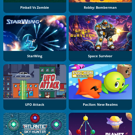
Pinball Vs Zombie
Robby: Bomberman
StarWing
Space Survivor
UFO Attack
PacXon: New Realms