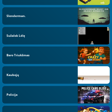
Slenderman.
Sužalok Lėlę
Baro Triukšmas
Kaubojų
Policija