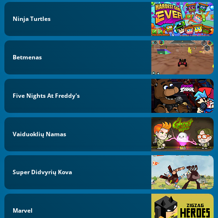
Ninja Turtles
Betmenas
Five Nights At Freddy's
Vaiduoklių Namas
Super Didvyrių Kova
Marvel