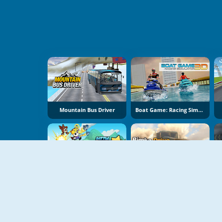
Mountain Bus Driver
Boat Game: Racing Simulator 3D
Battle Racing Stars
Bimka Drive: Smash Cars Into Splinters