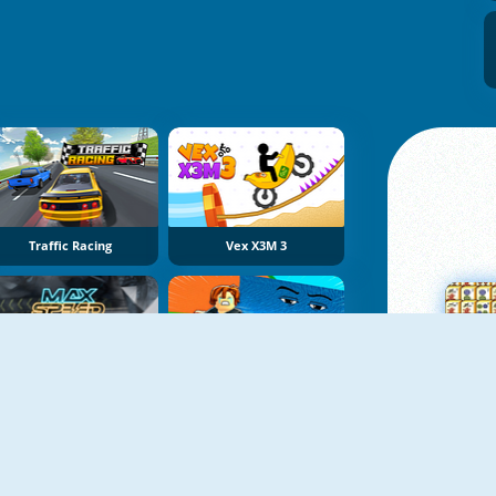
Traffic Racing
Vex X3M 3
Max Speed
Obby Tsunami Escape +1 By Car
Su