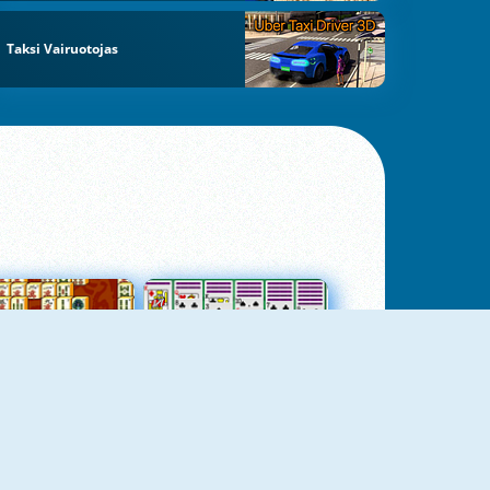
Taksi Vairuotojas
jungtas Mahjong
Kortų Pasjansas