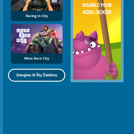
Racing In City
Moto Race City
Daugiau Iš Šių Žaidimų