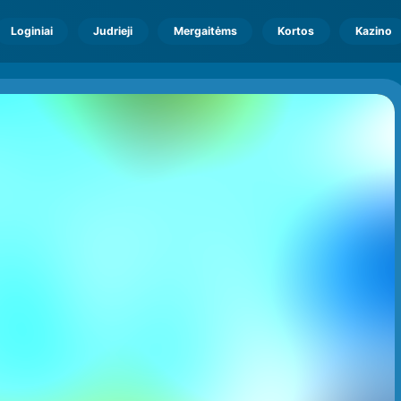
Loginiai
Judrieji
Mergaitėms
Kortos
Kazino