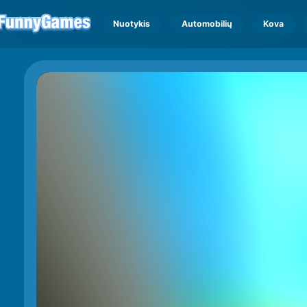
Nuotykis
Automobilių
Kova