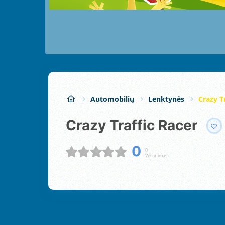
Automobilių
Lenktynės
Crazy T
Crazy Traffic Racer
0
0
Vertinimas: