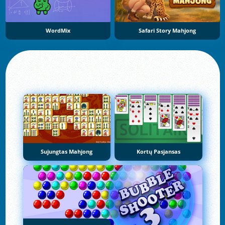
WordMix
Safari Story Mahjong
Sujungtas Mahjong
Kortų Pasjansas