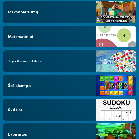
Ieškok Skirtumų
Matematiniai
Trys Vienoje Eilėje
Šešiakampis
Sudoku
Labirintas