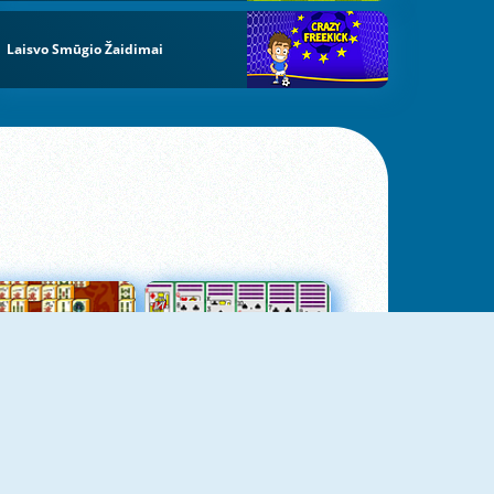
Laisvo Smūgio Žaidimai
jungtas Mahjong
Kortų Pasjansas