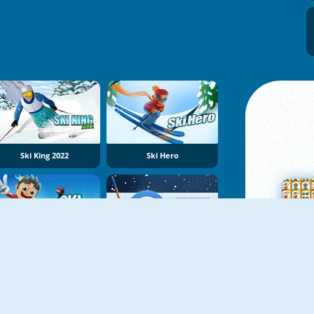
Ski King 2022
Ski Hero
Ski Safari
Sweeper Curling
Su