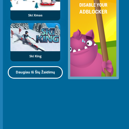
Ski Xmas
Ski King
Daugiau Iš Šių Žaidimų