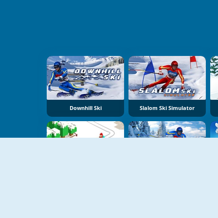
Downhill Ski
Slalom Ski Simulator
Xmas Slope
Ski Rush