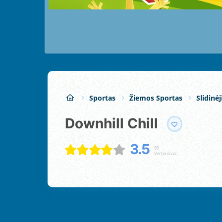
Sportas
Žiemos Sportas
Slidinė
Downhill Chill
3.5
99
Vertinimas: