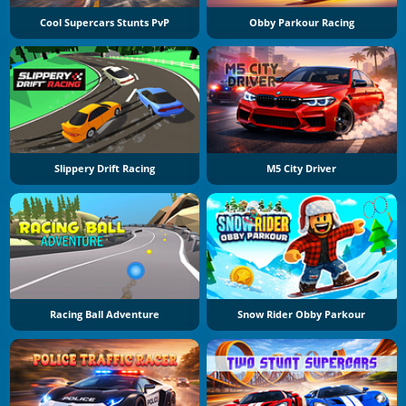
Cool Supercars Stunts PvP
Obby Parkour Racing
Slippery Drift Racing
M5 City Driver
Racing Ball Adventure
Snow Rider Obby Parkour