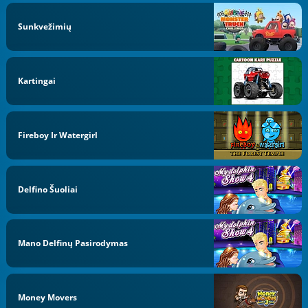
Sunkvežimių
Kartingai
Fireboy Ir Watergirl
Delfino Šuoliai
Mano Delfinų Pasirodymas
Money Movers