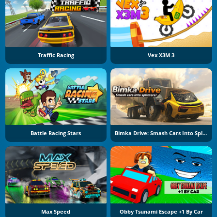
Traffic Racing
Vex X3M 3
Battle Racing Stars
Bimka Drive: Smash Cars Into Splinters
Max Speed
Obby Tsunami Escape +1 By Car