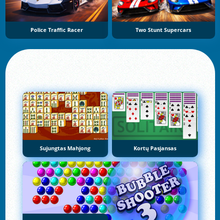
Police Traffic Racer
Two Stunt Supercars
Sujungtas Mahjong
Kortų Pasjansas