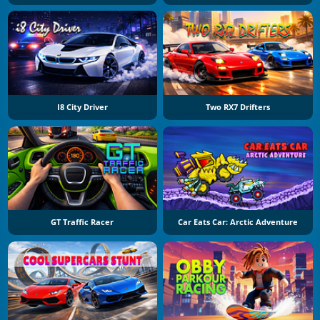
I8 City Driver
Two RX7 Drifters
GT Traffic Racer
Car Eats Car: Arctic Adventure