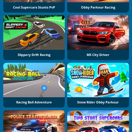
Cool Supercars Stunts PvP
Obby Parkour Racing
Slippery Drift Racing
M5 City Driver
Racing Ball Adventure
Snow Rider Obby Parkour