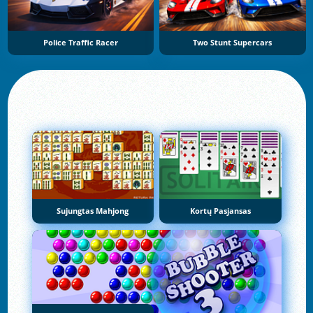
Police Traffic Racer
Two Stunt Supercars
Sujungtas Mahjong
Kortų Pasjansas