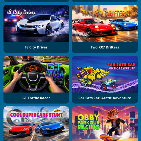
I8 City Driver
Two RX7 Drifters
GT Traffic Racer
Car Eats Car: Arctic Adventure