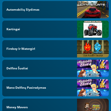
Automobilių Slydimas
Kartingai
Fireboy Ir Watergirl
Delfino Šuoliai
Mano Delfinų Pasirodymas
Money Movers