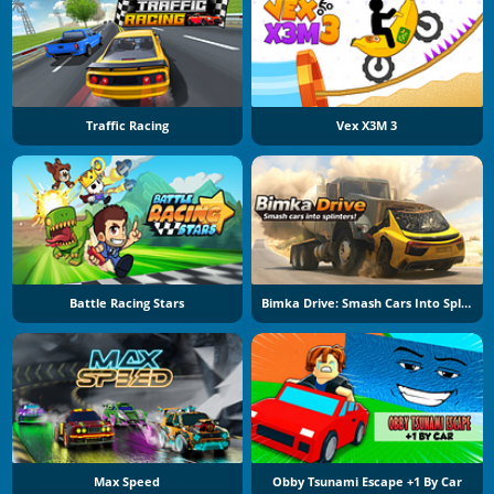
Traffic Racing
Vex X3M 3
Battle Racing Stars
Bimka Drive: Smash Cars Into Splinters
Max Speed
Obby Tsunami Escape +1 By Car