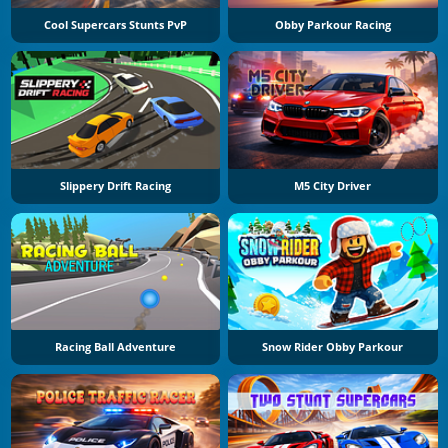
Cool Supercars Stunts PvP
Obby Parkour Racing
Slippery Drift Racing
M5 City Driver
Racing Ball Adventure
Snow Rider Obby Parkour