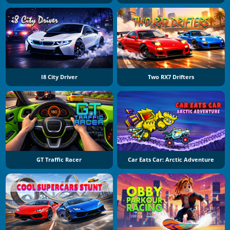
I8 City Driver
Two RX7 Drifters
GT Traffic Racer
Car Eats Car: Arctic Adventure