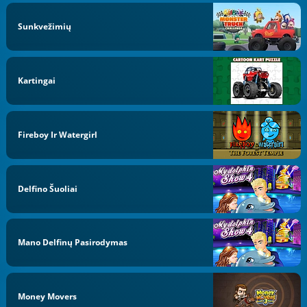
Sunkvežimių
Kartingai
Fireboy Ir Watergirl
Delfino Šuoliai
Mano Delfinų Pasirodymas
Money Movers