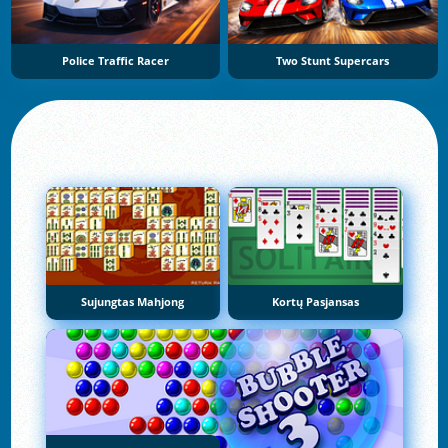
Police Traffic Racer
Two Stunt Supercars
Sujungtas Mahjong
Kortų Pasjansas