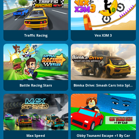
Traffic Racing
Vex X3M 3
Battle Racing Stars
Bimka Drive: Smash Cars Into Splinters
Max Speed
Obby Tsunami Escape +1 By Car