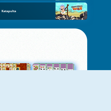
Katapulta
jungtas Mahjong
Kortų Pasjansas