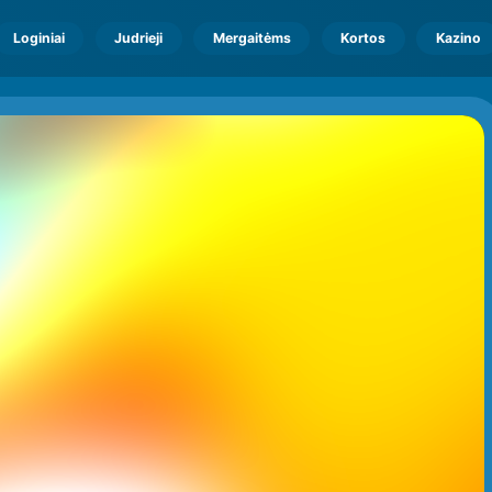
Loginiai
Judrieji
Mergaitėms
Kortos
Kazino