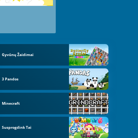
Gyvūnų Žaidimai
3 Pandos
Minecraft
Susprogdink Tai