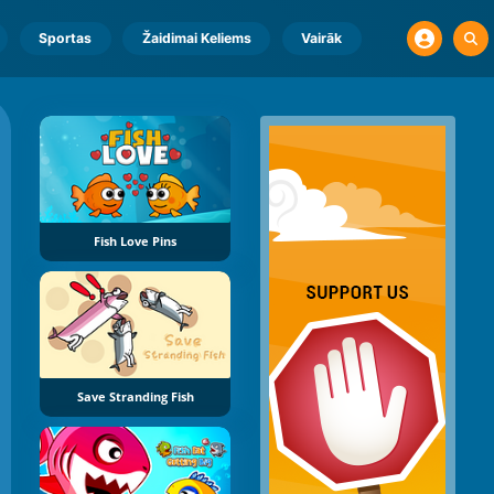
Sportas
Žaidimai Keliems
Vairāk
Fish Love Pins
Save Stranding Fish