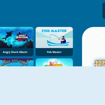
Angry Shark Miami
Fish Master
Žuvytė 2
Deep Sea Fishing
Su