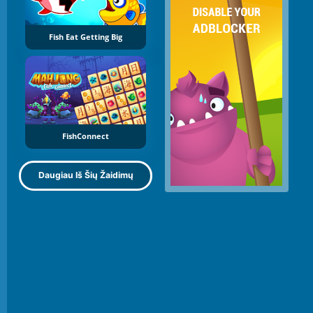
Fish Eat Getting Big
FishConnect
Daugiau Iš Šių Žaidimų