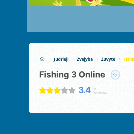
Judrieji
Žvejyba
Žuvytė
Fishi
Fishing 3 Online
3.4
28
Vertinimas: