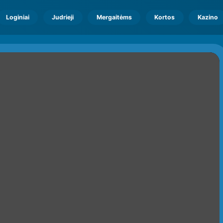
Loginiai
Judrieji
Mergaitėms
Kortos
Kazino