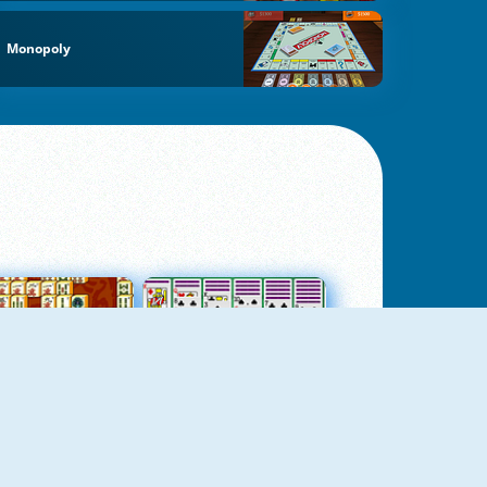
Monopoly
jungtas Mahjong
Kortų Pasjansas