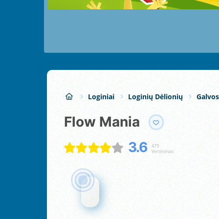
Loginiai
Loginių Dėlionių
Galvos
Flow Mania
3.6
479
Vertinimas: