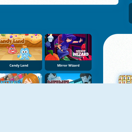
Candy Land
Mirror Wizard
Patterns Link
NoNoSparks: Genesis
Su