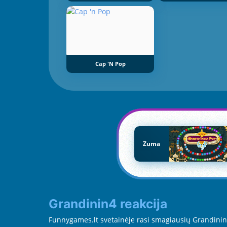
Cap 'n Pop
Zuma
Grandinin4 reakcija
Funnygames.lt svetainėje rasi smagiausių Grandininė r