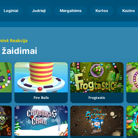
Loginiai
Judrieji
Mergaitėms
Kortos
Kazino
nin4 Reakcija
s
žaidimai
Fire Balls
Frogtastic