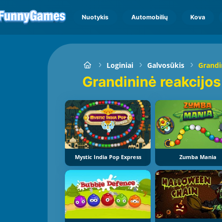
Nuotykis
Automobilių
Kova
Loginiai
Galvosūkis
Grandi
Grandininė reakcijo
Mystic India Pop Express
Zumba Mania