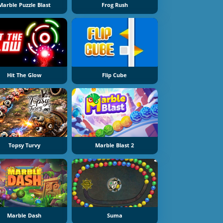
Marble Puzzle Blast
Frog Rush
Hit The Glow
Flip Cube
Topsy Turvy
Marble Blast 2
Marble Dash
Suma