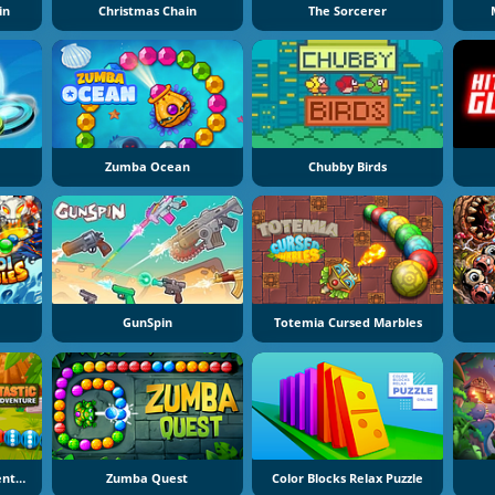
in
Christmas Chain
The Sorcerer
Zumba Ocean
Chubby Birds
GunSpin
Totemia Cursed Marbles
Frogtastic Marble Adventure
Zumba Quest
Color Blocks Relax Puzzle