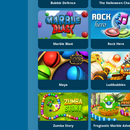
Bubble Defence
The Halloween Cha
Marble Blast
Rock Hero
Maya
Ludibubbles
Zumba Story