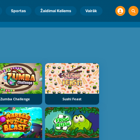
Sportas
Žaidimai Keliems
Vairāk
Zumba Challenge
Sushi Feast