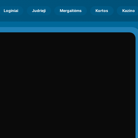
Loginiai
Judrieji
Mergaitėms
Kortos
Kazino