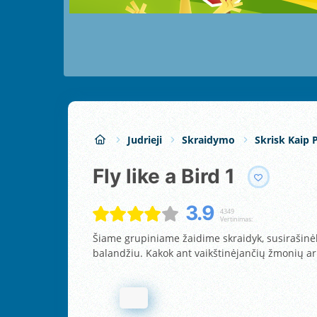
Judrieji
Skraidymo
Skrisk Kaip 
Fly like a Bird 1
3.9
4349
Vertinimas:
Šiame grupiniame žaidime skraidyk, susirašinėk 
balandžiu. Kakok ant vaikštinėjančių žmonių a