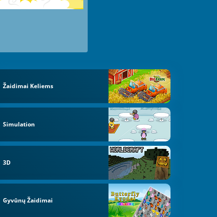
Žaidimai Keliems
Simulation
3D
Gyvūnų Žaidimai