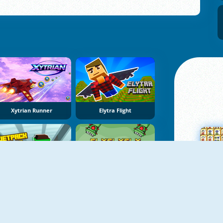
Xytrian Runner
Elytra Flight
Jetpack Jump
Fly Fly Fly
Su