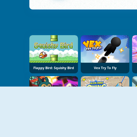
Flappy Bird: Squishy Bird
Vex Try To Fly
Labubu Jetpack Rush
Alien Chase: Swing And Fly