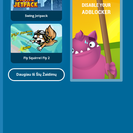
Swing Jetpack
Fly Squirrel Fly 2
Daugiau Iš Šių Žaidimų