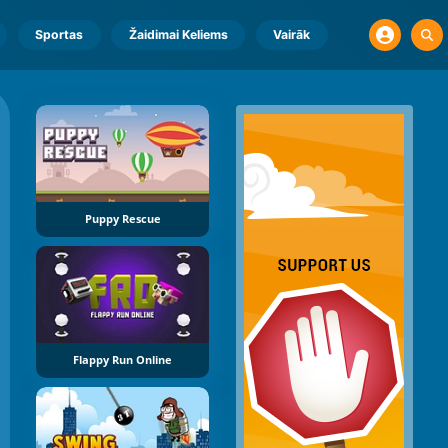
Sportas
Žaidimai Keliems
Vairāk
Puppy Rescue
Flappy Run Online