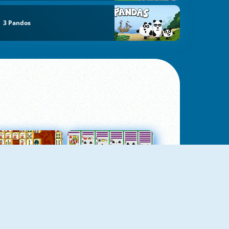
3 Pandos
jungtas Mahjong
Kortų Pasjansas