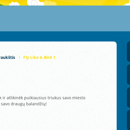
Paukštis
Fly Like A Bird 1
ir atlikinėk puikiausius triukus savo miesto
r savo draugų balandžių!