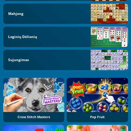
Mahjong
Loginių Dėlionių
Sujungimas
Cross Stitch Masters
Pop Fruit