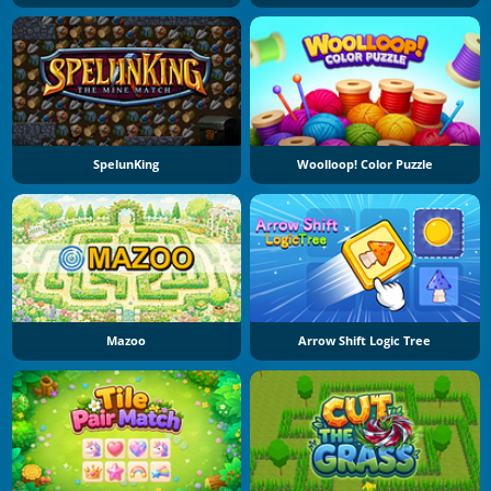
SpelunKing
Woolloop! Color Puzzle
Mazoo
Arrow Shift Logic Tree