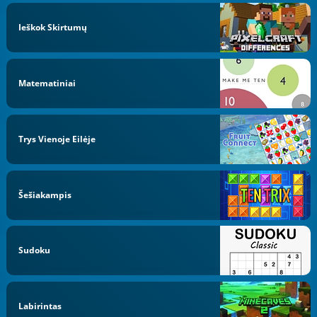
Ieškok Skirtumų
Matematiniai
Trys Vienoje Eilėje
Šešiakampis
Sudoku
Labirintas