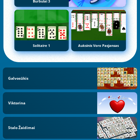
Burbulai 3
Solitaire 1
Auksinis Voro Pasjansas
Galvosūkis
Viktorina
Stalo Žaidimai