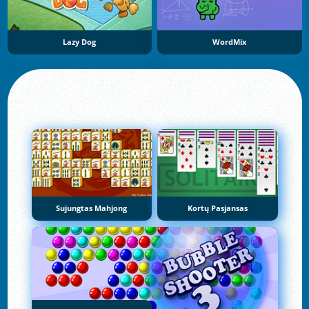
Lazy Dog
WordMix
Sujungtas Mahjong
Kortų Pasjansas