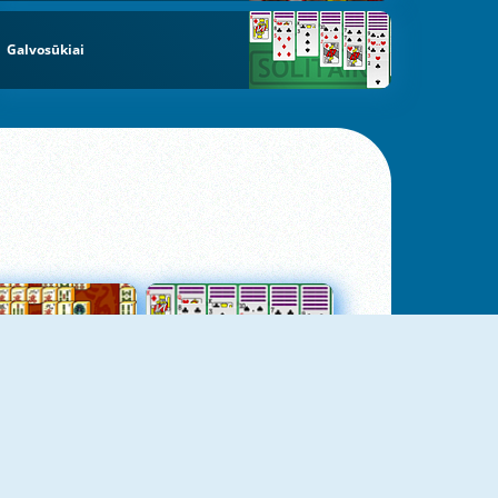
Galvosūkiai
jungtas Mahjong
Kortų Pasjansas