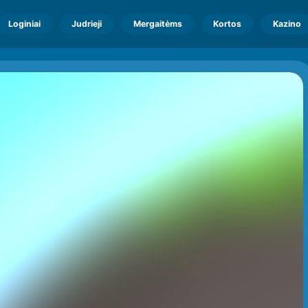
Loginiai
Judrieji
Mergaitėms
Kortos
Kazino