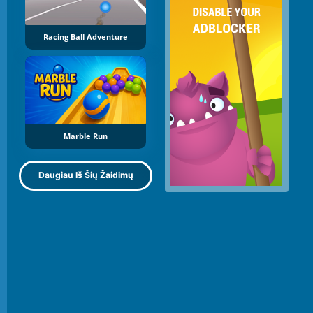
Racing Ball Adventure
Marble Run
Daugiau Iš Šių Žaidimų