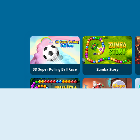
3D Super Rolling Ball Race
Zumba Story
Zumba Quest
Slope Snowball