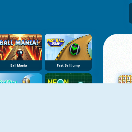
Ball Mania
Fast Ball Jump
Rolling Ball
Neon Ball
Su