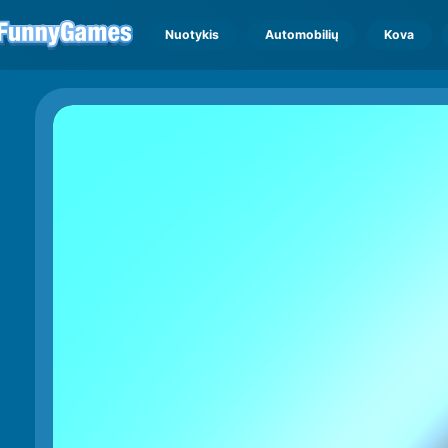
Nuotykis
Automobilių
Kova