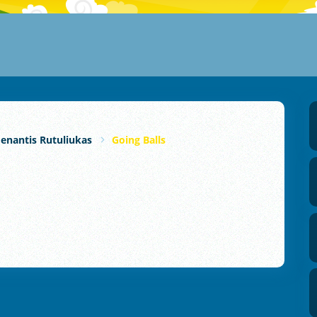
denantis Rutuliukas
Going Balls