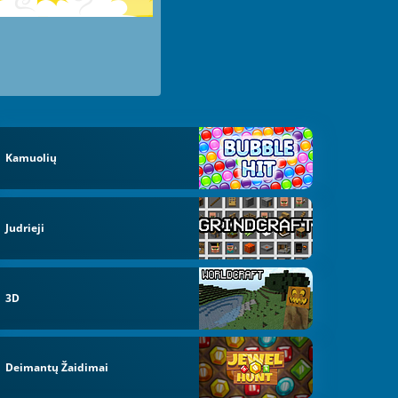
Kamuolių
Judrieji
3D
Deimantų Žaidimai