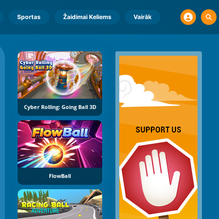
Sportas
Žaidimai Keliems
Vairāk
Cyber Rolling: Going Ball 3D
FlowBall