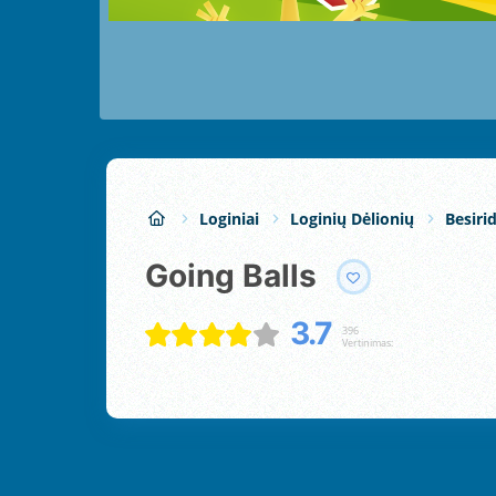
Loginiai
Loginių Dėlionių
Besiri
Going Balls
3.7
396
Vertinimas: