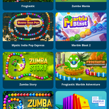
Frogtastic
Zumba Mania
Mystic India Pop Express
Marble Blast 2
Zumba Story
Frogtastic Marble Adventure