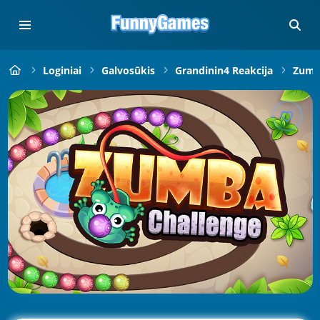
Loginiai
Galvosūkis
Grandinin4 Reakcija
Zum