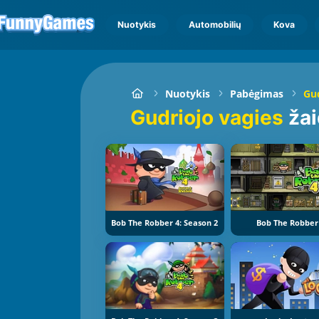
Nuotykis
Automobilių
Kova
Nuotykis
Pabėgimas
Gud
Gudriojo vagies
ža
Bob The Robber 4: Season 2
Bob The Robber