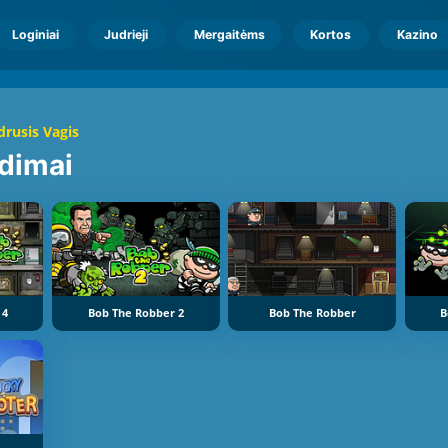
Loginiai
Judrieji
Mergaitėms
Kortos
Kazino
rusis Vagis
idimai
 4
Bob The Robber 2
Bob The Robber
B