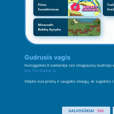
Pilies
Trol
Sunaikinimas
Sveč
Minecraft:
Bokštų Gynyba
Gudrusis vagis
Funnygames.lt svetainėje rasi smagiausių Gudriojo vag
Bob The Robber 4
.
Slėpkis nuo priešų ir saugokis smaigų. Ar sugebėsi ra
GALVOSŪKIAI
386