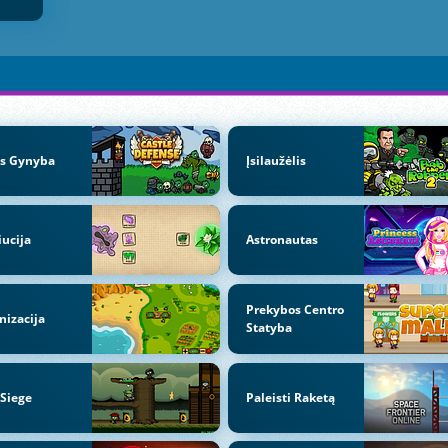
es Gynyba
Įsilaužėlis
iucija
Astronautas
Prekybos Centro
nizacija
Statyba
 Siege
Paleisti Raketą