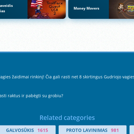
iaveidis
Money Movers
ias
ies žaidimai rinkinį! Čia gali rasti net 8 skirtingus Gudriojo vagie
sti raktus ir pabėgti su grobiu?
Related categories
GALVOSŪKIS
1615
PROTO LAVINIMAS
981