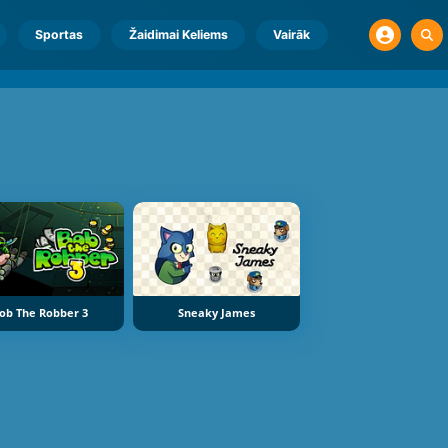
Sportas
Žaidimai Keliems
Vairāk
ob The Robber 3
Sneaky James