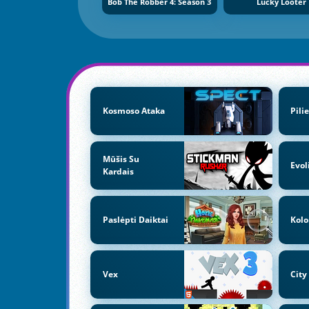
Bob The Robber 4: Season 3
Lucky Looter
Kosmoso Ataka
Pili
Mūšis Su
Evol
Kardais
Paslėpti Daiktai
Kolo
Vex
City