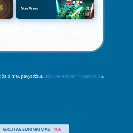
Star Wars
s žaidimai, pavyzdžiui,
Bob The Robber 4: Season 2
&
GREITAS SURINKIMAS
406