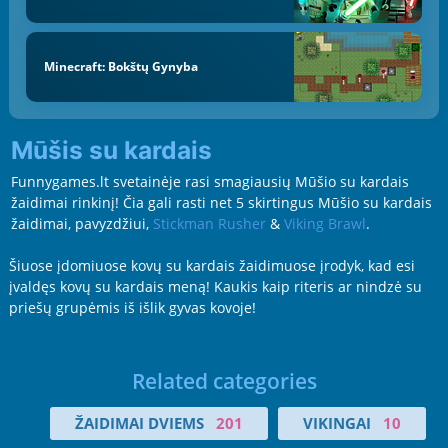
Minecraft: Bokštų Gynyba
Mūšis su kardais
Funnygames.lt svetainėje rasi smagiausių Mūšio su kardais
žaidimai rinkinį! Čia gali rasti net 5 skirtingus Mūšio su kardais
žaidimai, pavyzdžiui,
Stickman Rusher
&
Viking Brawl
.
Šiuose įdomiuose kovų su kardais žaidimuose įrodyk, kad esi
įvaldęs kovų su kardais meną! Kaukis kaip riteris ar nindzė su
priešų grupėmis iš išlik gyvas kovoje!
Related categories
ŽAIDIMAI DVIEMS
201
VIKINGAI
10