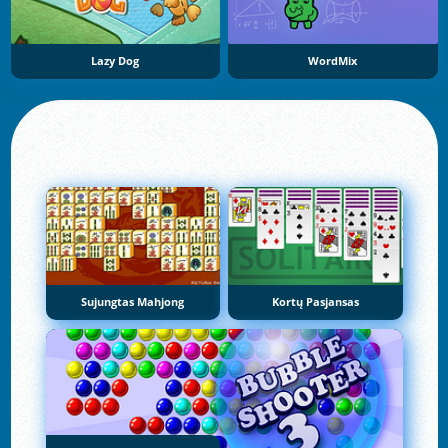
Lazy Dog
WordMix
Sujungtas Mahjong
Kortų Pasjansas