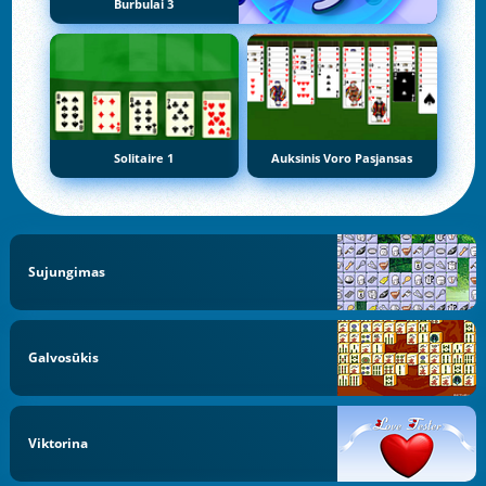
Burbulai 3
Solitaire 1
Auksinis Voro Pasjansas
Sujungimas
Galvosūkis
Viktorina