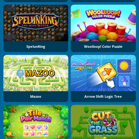
SpelunKing
Woolloop! Color Puzzle
Mazoo
Arrow Shift Logic Tree