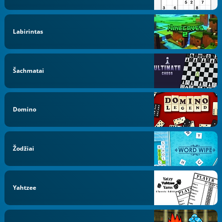
Labirintas
Šachmatai
Domino
Žodžiai
Yahtzee