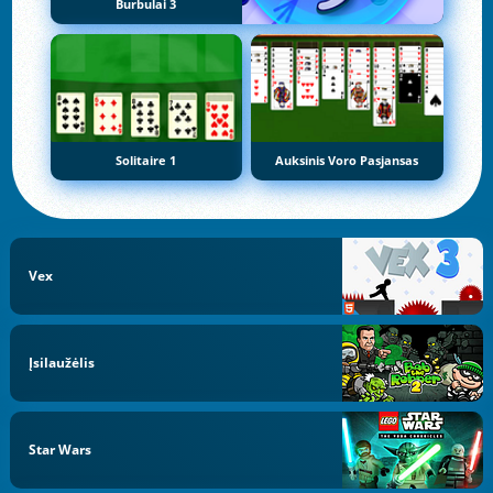
Burbulai 3
Solitaire 1
Auksinis Voro Pasjansas
Vex
Įsilaužėlis
Star Wars