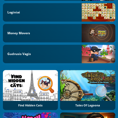
Loginiai
Money Movers
Gudrusis Vagis
Find Hidden Cats
Tales Of Lagoona