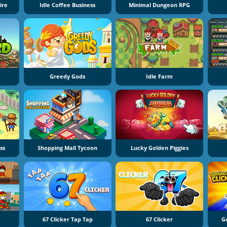
ire
Idle Coffee Business
Minimal Dungeon RPG
Greedy Gods
Idle Farm
ss
Shopping Mall Tycoon
Lucky Golden Piggies
67 Clicker Tap Tap
67 Clicker
G