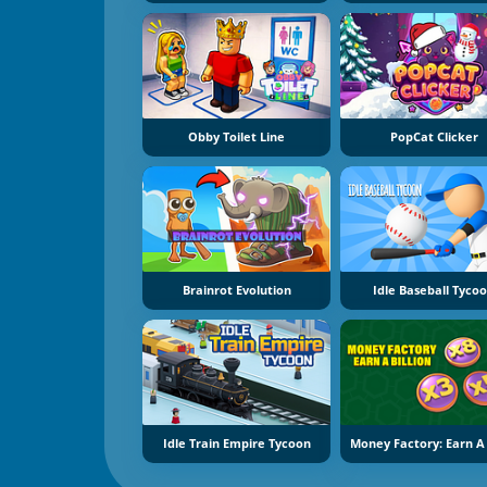
Obby Toilet Line
PopCat Clicker
Brainrot Evolution
Idle Baseball Tyco
Idle Train Empire Tycoon