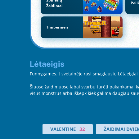
Spinerių
Peil
Žaidimai
Timbermen
Lėtaeigis
Funnygames.lt svetainėje rasi smagiausių Lėtaeigiai ža
Šiuose žaidimuose labai svarbu turėti pakankamai kant
visus monstrus arba iškepk kiek galima daugiau sau
VALENTINE
32
ŽAIDIMAI DVIE