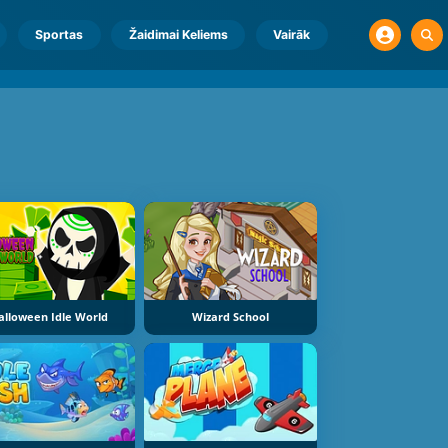
Sportas
Žaidimai Keliems
Vairāk
alloween Idle World
Wizard School