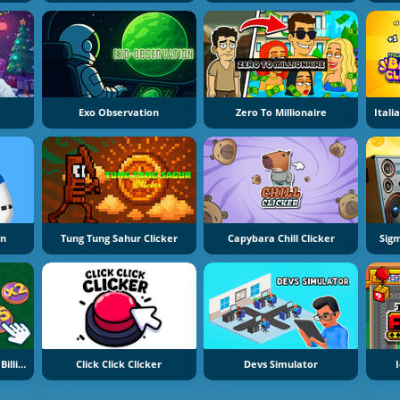
Exo Observation
Zero To Millionaire
on
Tung Tung Sahur Clicker
Capybara Chill Clicker
Sigm
Money Factory: Earn A Billion
Click Click Clicker
Devs Simulator