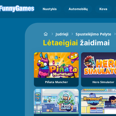
Nuotykis
Automobilių
Kova
Judrieji
Spustelėjimo Pelyte
Lėtaeigiai
žaidimai
Piñata Muncher
Hero Simulator