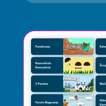
Parašiutas
Kata
Kamuoliuk-
Žuv
Kamuoliuk
3 Pandos
Mal
Atšo
Verslo Magnatas
Kam