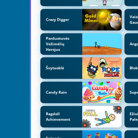
Vais
Crazy Digger
Gau
Parduotuvės
Vežimėlių
Angr
Herojus
Švytuoklė
Blok
Candy Rain
Supe
Ragdoll
Ežiu
Achievement
Pale