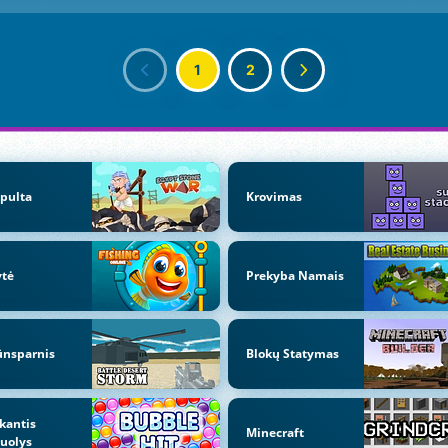
1
2
pulta
Krovimas
ytė
Prekyba Namais
ūnsparnis
Blokų Statymas
kantis
Minecraft
uolys