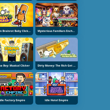
Italian Brainrot Baby Clicker
Mysterious Familiars Enchanted Bestiary
a Boy: Musical Clicker
Dirty Money: The Rich Get Rich
Idle Factory Empire
Idle Hotel Empire