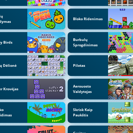
ių
Bloko Ridenimas
dymas
Burbulų
y Birds
Sprogdinimas
ų Dėlionė
Pilotas
Aerouosto
r Krovėjas
Valdytojas
ko
Skrisk Kaip
idimas
Paukštis