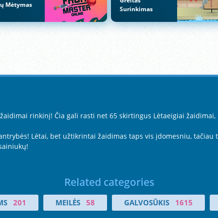
Greitas
ių Mėtymas
Surinkimas
idimai rinkinį! Čia gali rasti net 65 skirtingus Lėtaeigiai žaidimai,
rybės! Lėtai, bet užtikrintai žaidimas taps vis įdomesniu, tačiau t
sainiukų!
Related categories
MS
201
MEILĖS
58
GALVOSŪKIS
1615