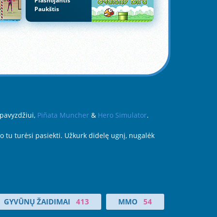
Plasnojantis
Paukštis
 pavyzdžiui,
Piñata Muncher
&
Hero Simulator
.
o tu turėsi pasiekti. Užkurk didelę ugnį, nugalėk
GYVŪNŲ ŽAIDIMAI
413
MMO
54