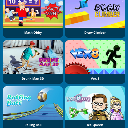
Math Obby
Draw Climber
Drunk Man 3D
Vex 8
Rolling Ball
Ice Queen