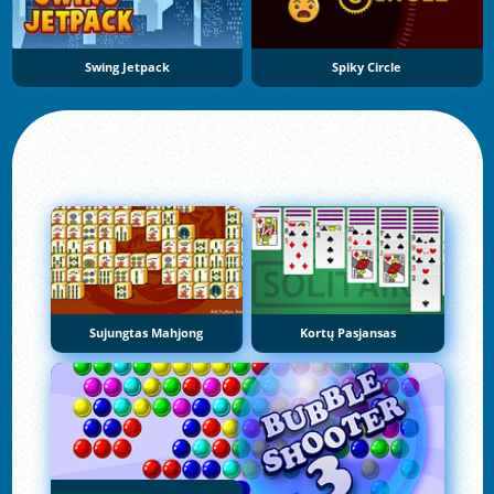
Swing Jetpack
Spiky Circle
Sujungtas Mahjong
Kortų Pasjansas