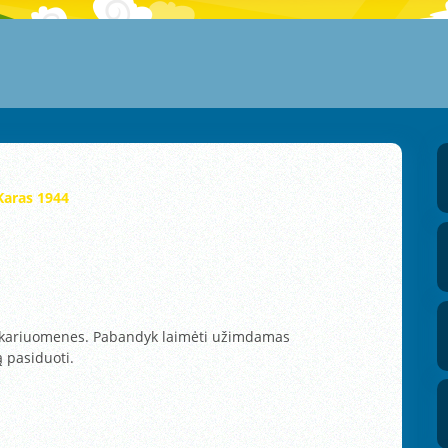
Karas 1944
ų kariuomenes. Pabandyk laimėti užimdamas
 pasiduoti.