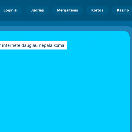
Loginiai
Judrieji
Mergaitėms
Kortos
Kazino
r internete daugiau nepalaikoma