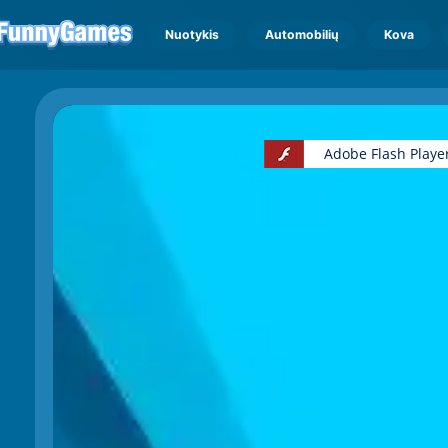
Nuotykis
Automobilių
Kova
Adobe Flash Playe