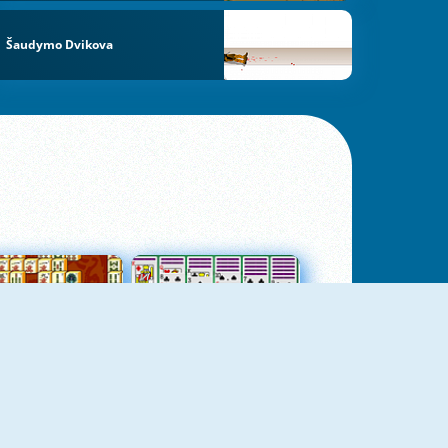
Šaudymo Dvikova
jungtas Mahjong
Kortų Pasjansas