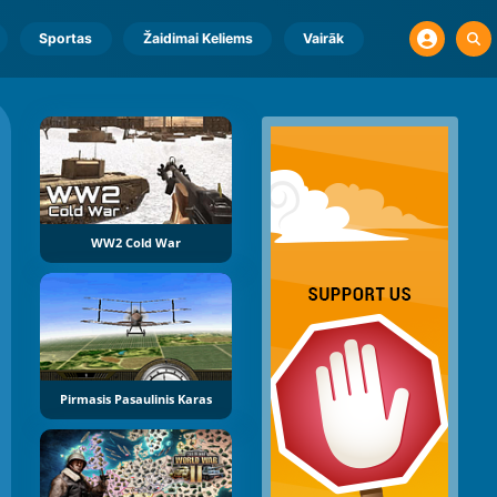
Sportas
Žaidimai Keliems
Vairāk
WW2 Cold War
Pirmasis Pasaulinis Karas