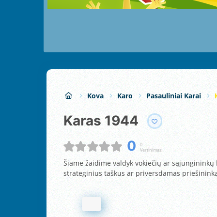
Kova
Karo
Pasauliniai Karai
Karas 1944
0
0
Vertinimas:
Šiame žaidime valdyk vokiečių ar sąjunginink
strateginius taškus ar priversdamas priešininką