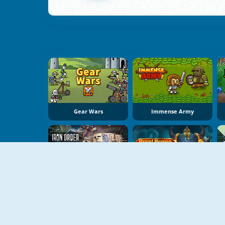
Gear Wars
Immense Army
Iron Order 1919
Royal Heroes