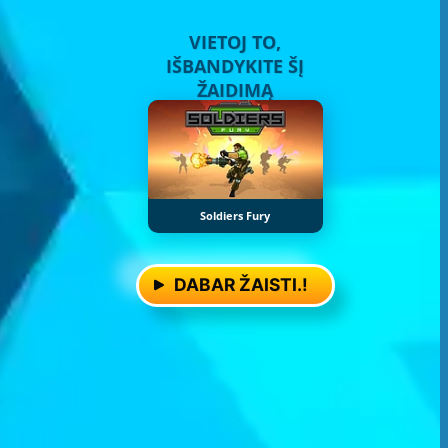
VIETOJ TO,
IŠBANDYKITE ŠĮ
ŽAIDIMĄ
Soldiers Fury
DABAR ŽAISTI.!