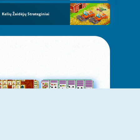
Kelių Žaidėjų Strateginiai
jungtas Mahjong
Kortų Pasjansas