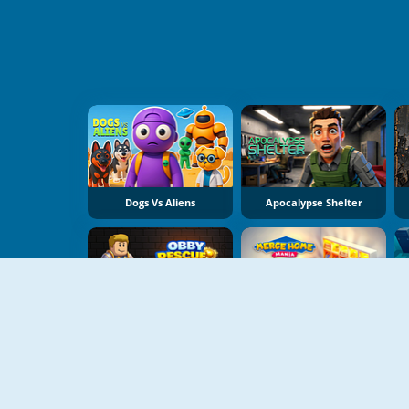
Dogs Vs Aliens
Apocalypse Shelter
Obby Rescue Pin
Merge Home Mania