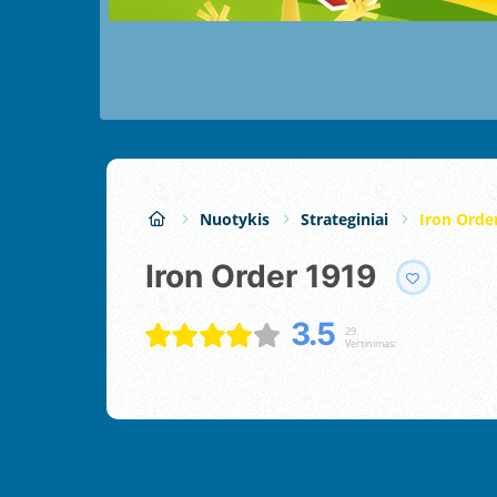
Nuotykis
Strateginiai
Iron Orde
Iron Order 1919
3.5
29
Vertinimas: