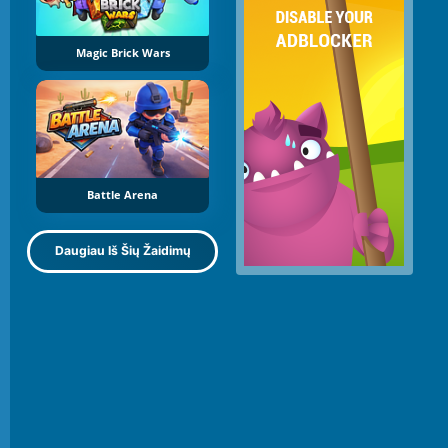
Magic Brick Wars
Battle Arena
Daugiau Iš Šių Žaidimų