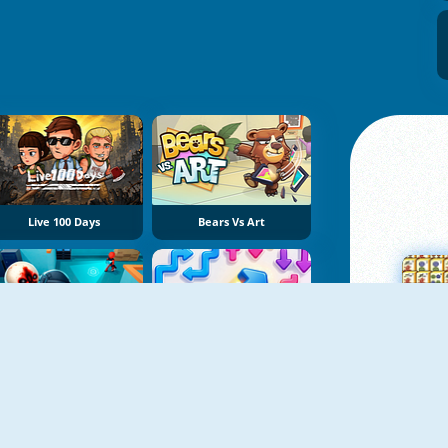
Live 100 Days
Bears Vs Art
SCP-173 Escape
Arrow Slide Puzzle
Su