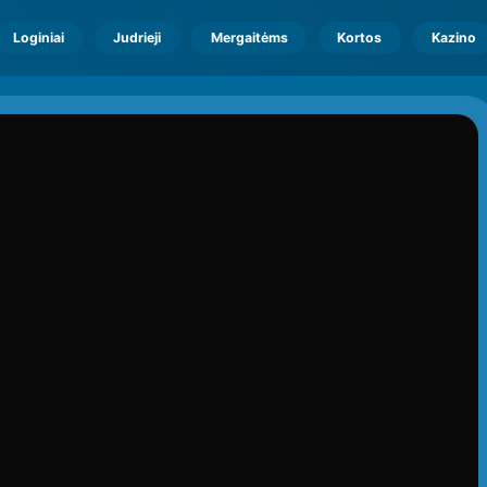
Loginiai
Judrieji
Mergaitėms
Kortos
Kazino