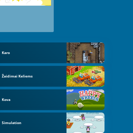
Karo
Žaidimai Keliems
Kova
Simulation