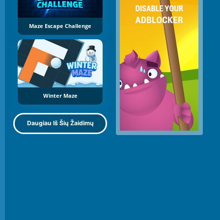
Maze Escape Challenge
Winter Maze
Daugiau Iš Šių Žaidimų