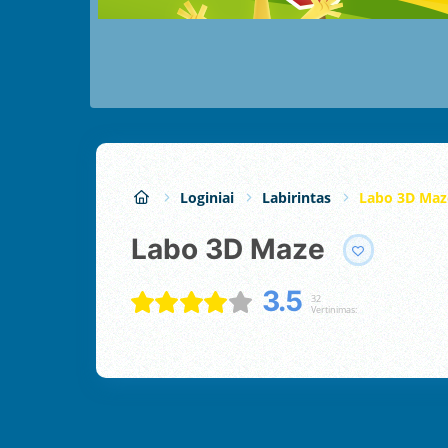
Loginiai
Labirintas
Labo 3D Maz
Labo 3D Maze
3.5
32
Vertinimas: