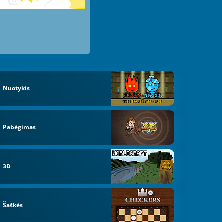
Nuotykis
Pabėgimas
3D
Šaškės