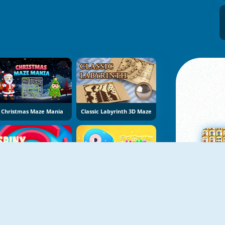
Christmas Maze Mania
Classic Labyrinth 3D Maze
Spinny Maze Puzzle
Find The Way Home Maze Game
Su