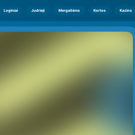
Loginiai
Judrieji
Mergaitėms
Kortos
Kazino