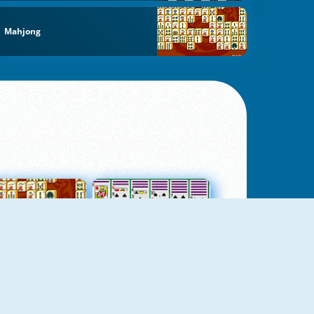
Mahjong
jungtas Mahjong
Kortų Pasjansas