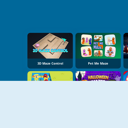
3D Maze Control
Pet Me Maze
Alphabet Lore Maze
Halloween Mazes