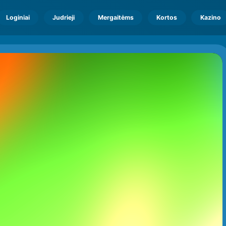
Loginiai
Judrieji
Mergaitėms
Kortos
Kazino