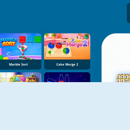
Marble Sort
Cake Merge 2
Tape Sort 3D
Potion Sort
Su