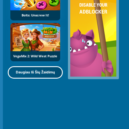
Bolts: Unscrew It!
VegaMix 2: Wild West Puzzle
Daugiau Iš Šių Žaidimų