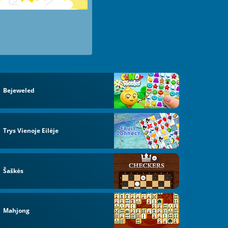
Bejeweled
Trys Vienoje Eilėje
Šaškės
Mahjong