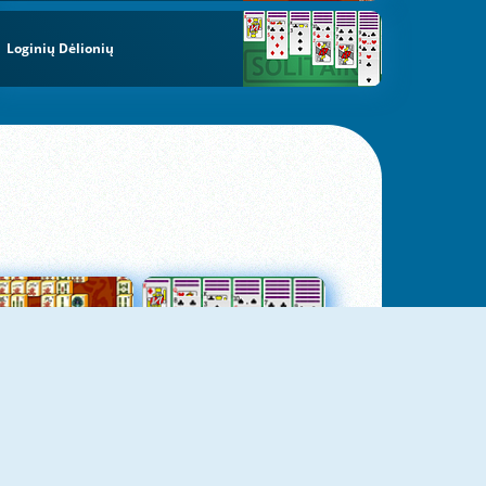
Loginių Dėlionių
jungtas Mahjong
Kortų Pasjansas