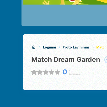
Loginiai
Proto Lavinimas
Match
Match Dream Garden
0
0
Vertinimas: