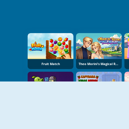
Fruit Match
Theo Morini's Magical Resort
Plant Merge: Zombie War
Capybara Xmas Merge