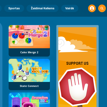
Sportas
Žaidimai Keliems
Vairāk
Cake Merge 2
State Connect