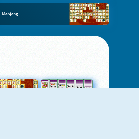
Mahjong
jungtas Mahjong
Kortų Pasjansas