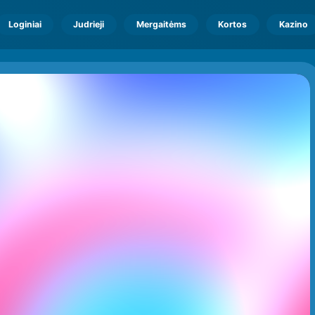
Loginiai
Judrieji
Mergaitėms
Kortos
Kazino