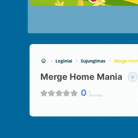
Loginiai
Sujungimas
Merge Hom
Merge Home Mania
0
0
Vertinimas: