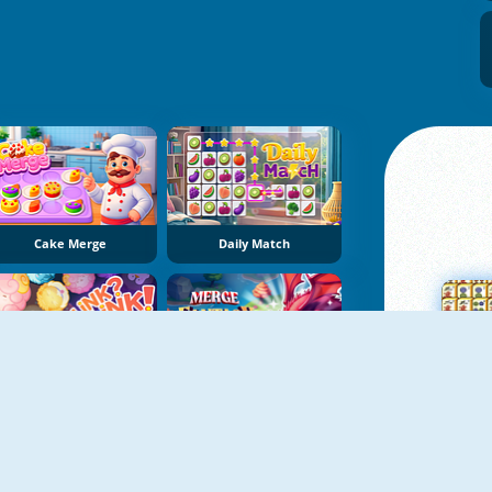
Cake Merge
Daily Match
LinkLink
Merge Fantasy
Su