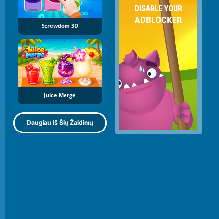
Screwdom 3D
Juice Merge
Daugiau Iš Šių Žaidimų