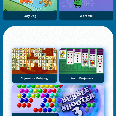
Lazy Dog
WordMix
Sujungtas Mahjong
Kortų Pasjansas