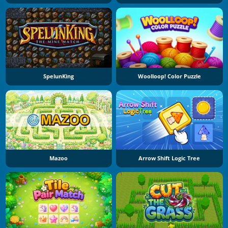
SpelunKing
Woolloop! Color Puzzle
Mazoo
Arrow Shift Logic Tree