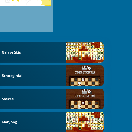
Galvosūkis
Strateginiai
Šaškės
Mahjong