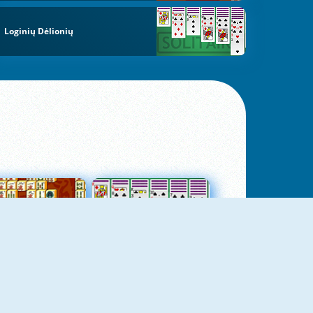
Loginių Dėlionių
jungtas Mahjong
Kortų Pasjansas