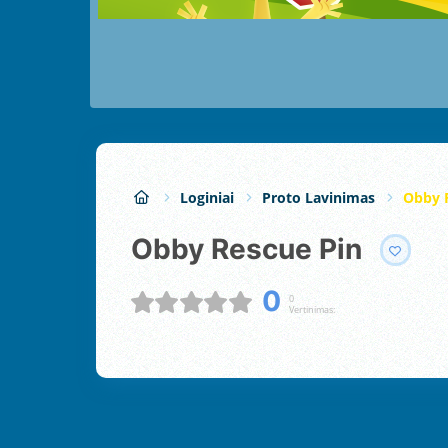
Loginiai
Proto Lavinimas
Obby 
Obby Rescue Pin
0
0
Vertinimas: