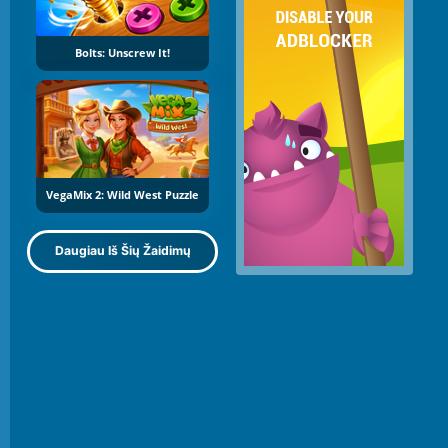
Bolts: Unscrew It!
VegaMix 2: Wild West Puzzle
Daugiau Iš Šių Žaidimų