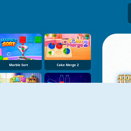
Marble Sort
Cake Merge 2
Tape Sort 3D
Potion Sort
Su