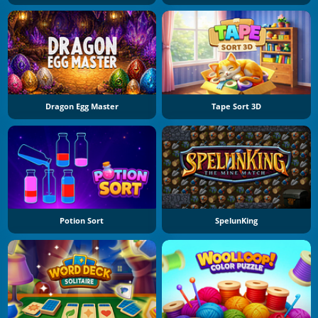
Dragon Egg Master
Tape Sort 3D
Potion Sort
SpelunKing