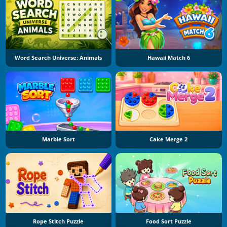
Word Search Universe: Animals
Hawaii Match 6
Marble Sort
Cake Merge 2
Rope Stitch Puzzle
Food Sort Puzzle