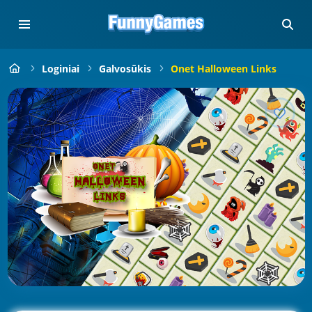
Loginiai
Galvosūkis
Onet Halloween Links