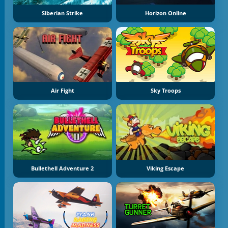
Siberian Strike
Horizon Online
Air Fight
Sky Troops
Bullethell Adventure 2
Viking Escape