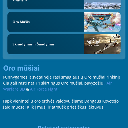
Oro Mūšis
Skraidymas Ir Šaudymas
Oro mūšiai
Funnygames.lt svetainėje rasi smagiausių Oro mūšiai rinkinį!
Čia gali rasti net 14 skirtingus Oro mūšiai, pavyzdžiui,
Air
Warfare 3D
&
Air Force Fight
.
Tapk vieninteliu oro erdvės valdovu šiame Dangaus Kovotojo
žaidimuose! Kilk į mūšį ir atmušk priešiškus lėktuvus.