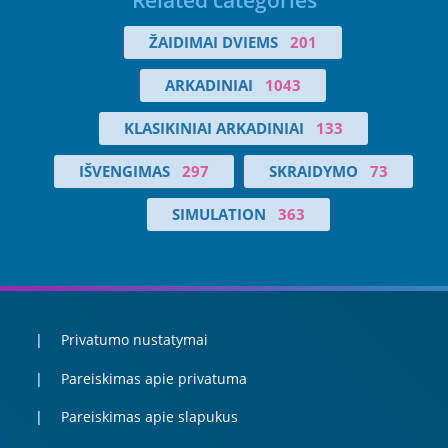
Related categories
ŽAIDIMAI DVIEMS
201
ARKADINIAI
1043
KLASIKINIAI ARKADINIAI
133
IŠVENGIMAS
297
SKRAIDYMO
73
SIMULATION
363
Privatumo nustatymai
Pareiskimas apie privatuma
Pareiskimas apie slapukus