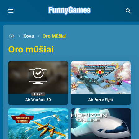
Kova
Oro Mūšiai
Oro mūšiai
TIK PC
Air Warfare 3D
Air Force Fight