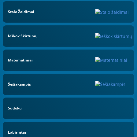
Stalo Žaidimai
Ieškok Skirtumų
Matematiniai
Šešiakampis
Sudoku
Labirintas