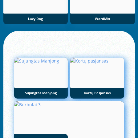
Lazy Dog
WordMix
Sujungtas Mahjong
Kortų Pasjansas