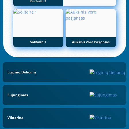
Burbulai 3
Solitaire 1
Auksinis Voro Pasjansas
Loginių Dėlionių
Sujungimas
Viktorina