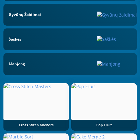
Gyvūnų Žaidimai
Šaškės
Mahjong
Cross Stitch Masters
Pop Fruit