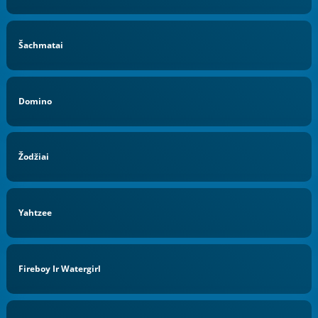
Šachmatai
Domino
Žodžiai
Yahtzee
Fireboy Ir Watergirl