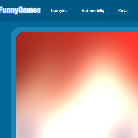
Nuotykis
Automobilių
Kova