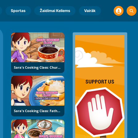
Sportas
Žaidimai Keliems
Vairāk
Sara's Cooking Class: Churros
Sara's Cooking Class: Father's Day Cobbler