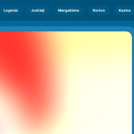
Loginiai
Judrieji
Mergaitėms
Kortos
Kazino