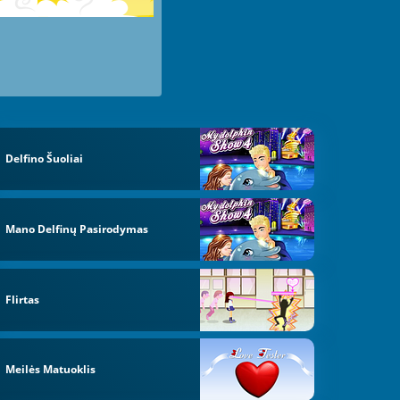
Delfino Šuoliai
urry
Mano Delfinų Pasirodymas
Flirtas
Meilės Matuoklis