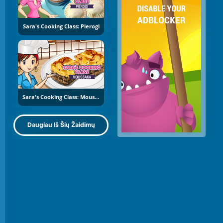
Sara's Cooking Class: Pierogi
Sara's Cooking Class: Moussaka
Daugiau Iš Šių Žaidimų