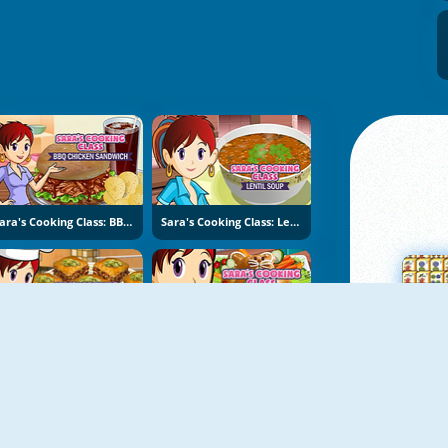
Sara's Cooking Class: BBQ Chicken Sandwich
Sara's Cooking Class: Lentil Soup
Sara's Cooking Class: Baklava
Sara's Cooking Class: Easter Bread
Su