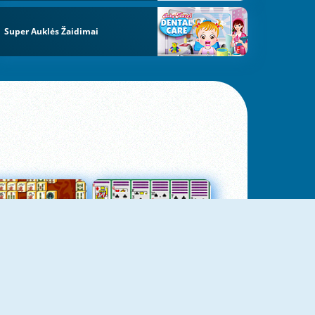
Super Auklės Žaidimai
jungtas Mahjong
Kortų Pasjansas