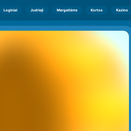
Loginiai
Judrieji
Mergaitėms
Kortos
Kazino