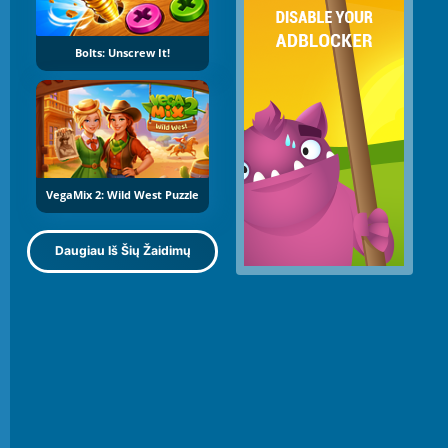
Bolts: Unscrew It!
VegaMix 2: Wild West Puzzle
Daugiau Iš Šių Žaidimų