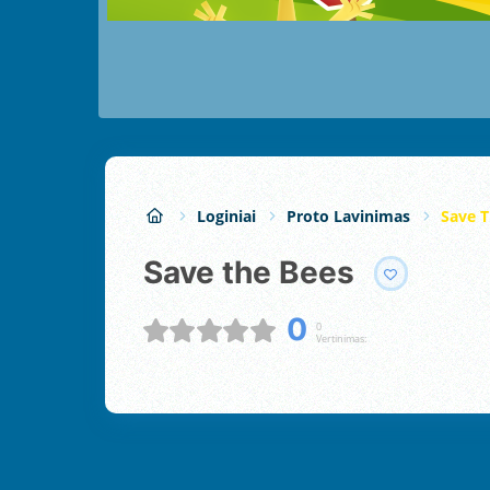
Loginiai
Proto Lavinimas
Save T
Save the Bees
0
0
Vertinimas: