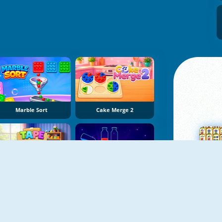
Marble Sort
Cake Merge 2
Tape Sort 3D
Potion Sort
Su