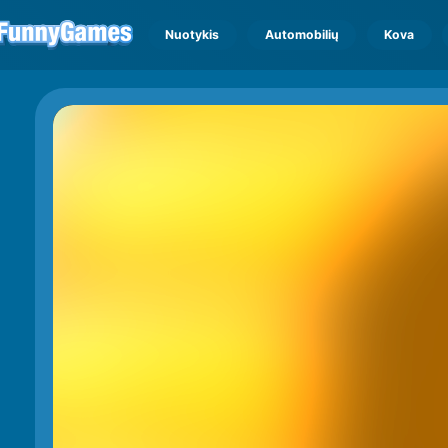
Nuotykis
Automobilių
Kova