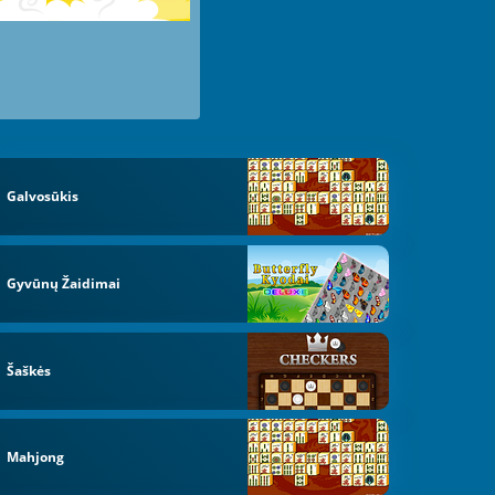
Galvosūkis
Gyvūnų Žaidimai
Šaškės
Mahjong