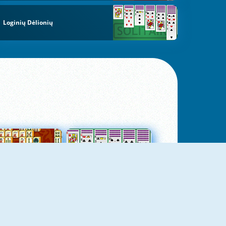
Loginių Dėlionių
jungtas Mahjong
Kortų Pasjansas