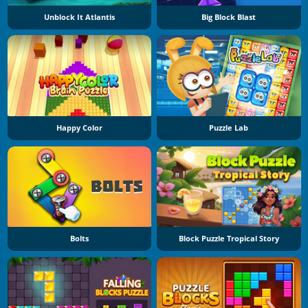
Unblock It Atlantis
Big Block Blast
Happy Color
Puzzle Lab
Bolts
Block Puzzle Tropical Story