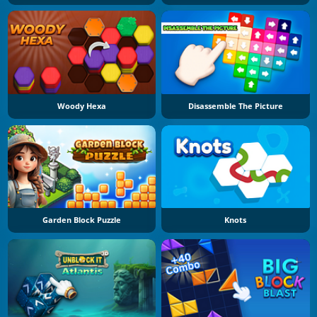
Woody Hexa
Disassemble The Picture
Garden Block Puzzle
Knots